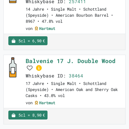
Whiskybase ID:
257411
14 Jahre • Single Malt • Schottland
(Speyside) • American Bourbon Barrel •
8967 • 47.8% vol
von
Hartmut
5cl = 6,90 €
Balvenie 17 J. Double Wood
Whiskybase ID:
38464
17 Jahre • Single Malt • Schottland
(Speyside) • American Oak and Sherry Oak
Casks • 43.0% vol
von
Hartmut
5cl = 8,90 €