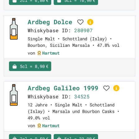
2cl = 6,80 €
5cl = 16,90 €
Ardbeg Dolce
Whiskybase ID:
280907
Single Malt • Schottland (Islay) •
Bourbon, Sicilian Marsala • 47.8% vol
von
Hartmut
5cl = 8,90 €
Ardbeg Galileo 1999
Whiskybase ID:
34525
12 Jahre • Single Malt • Schottland
(Islay) • Marsala und Bourbon Casks •
49.0% vol
von
Hartmut
2cl = 9,50 €
5cl = 23,90 €