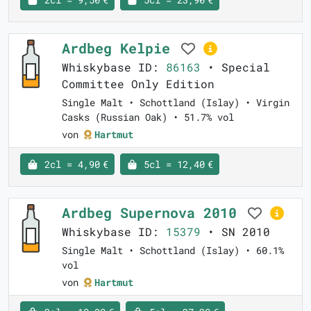
Ardbeg Kelpie
Whiskybase ID:
86163
• Special
Committee Only Edition
Single Malt • Schottland (Islay) • Virgin
Casks (Russian Oak) • 51.7% vol
von
Hartmut
2cl = 4,90 €
5cl = 12,40 €
Ardbeg Supernova 2010
Whiskybase ID:
15379
• SN 2010
Single Malt • Schottland (Islay) • 60.1%
vol
von
Hartmut