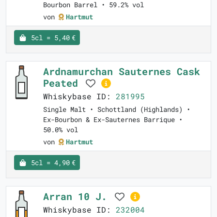
Bourbon Barrel • 59.2% vol
von
Hartmut
5cl = 5,40 €
Ardnamurchan Sauternes Cask
Peated
Whiskybase ID:
281995
Single Malt • Schottland (Highlands) •
Ex-Bourbon & Ex-Sauternes Barrique •
50.0% vol
von
Hartmut
5cl = 4,90 €
Arran 10 J.
Whiskybase ID:
232004