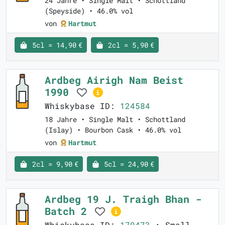
24 Jahre • Single Malt • Schottland
(Speyside) • 46.0% vol
von
Hartmut
5cl = 14,90 €
2cl = 5,90 €
Ardbeg Airigh Nam Beist
1990
Whiskybase ID:
124584
18 Jahre • Single Malt • Schottland
(Islay) • Bourbon Cask • 46.0% vol
von
Hartmut
2cl = 9,90 €
5cl = 24,90 €
Ardbeg 19 J. Traigh Bhan -
Batch 2
Whiskybase ID:
179473
• Small