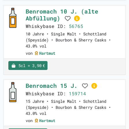
Benromach 10 J. (alte
Abfüllung)
Whiskybase ID:
56765
10 Jahre • Single Malt • Schottland
(Speyside) • Bourbon & Sherry Casks •
43.0% vol
von
Hartmut
5cl = 3,90 €
Benromach 15 J.
Whiskybase ID:
159714
15 Jahre • Single Malt • Schottland
(Speyside) • Bourbon & Sherry Casks •
43.0% vol
von
Hartmut