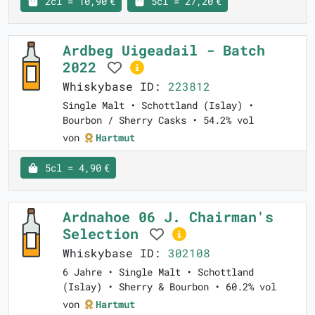
2cl = 10,90 €
5cl = 27,20 €
Ardbeg Uigeadail - Batch
2022
Whiskybase ID:
223812
Single Malt • Schottland (Islay) •
Bourbon / Sherry Casks • 54.2% vol
von
Hartmut
5cl = 4,90 €
Ardnahoe 06 J. Chairman's
Selection
Whiskybase ID:
302108
6 Jahre • Single Malt • Schottland
(Islay) • Sherry & Bourbon • 60.2% vol
von
Hartmut