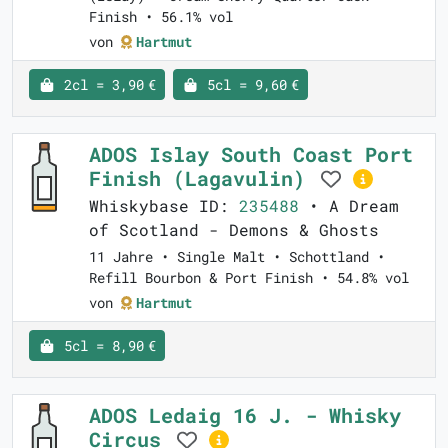
Finish • 56.1% vol
von
Hartmut
2cl = 3,90 €
5cl = 9,60 €
ADOS Islay South Coast Port
Finish (Lagavulin)
Whiskybase ID:
235488
• A Dream
of Scotland - Demons & Ghosts
11 Jahre • Single Malt • Schottland •
Refill Bourbon & Port Finish • 54.8% vol
von
Hartmut
5cl = 8,90 €
ADOS Ledaig 16 J. - Whisky
Circus