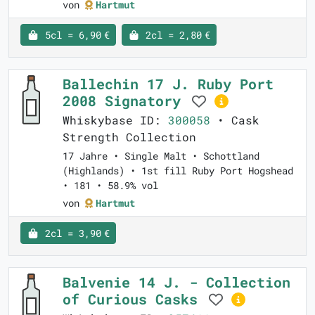
von
Hartmut
5cl = 6,90 €
2cl = 2,80 €
Ballechin 17 J. Ruby Port
2008 Signatory
Whiskybase ID:
300058
• Cask
Strength Collection
17 Jahre • Single Malt • Schottland
(Highlands) • 1st fill Ruby Port Hogshead
• 181 • 58.9% vol
von
Hartmut
2cl = 3,90 €
Balvenie 14 J. - Collection
of Curious Casks