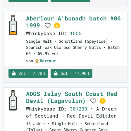
Aberlour A'bunadh batch #06
1999
Whiskybase ID:
1055
Single Malt • Schottland (Speyside) •
Spanish oak Oloroso Sherry Butts • Batch
06 • 59.9% vol
von
Hartmut
2cl = 7,20 €
5cl = 17,90 €
ADOS Islay South Coast Red
Devil (Lagavulin)
Whiskybase ID:
301233
• A Dream
of Scotland - Red Devil Edition
13 Jahre • Single Malt • Schottland
(Islay) • Cream Sherry Quarter Cask