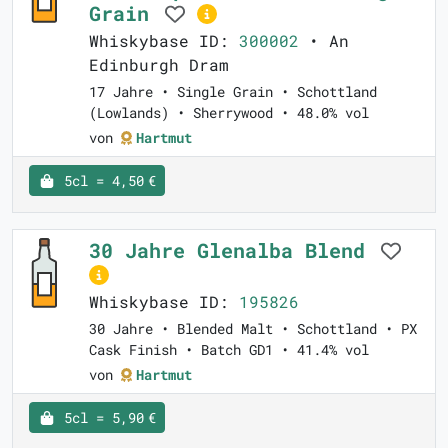
Grain
Whiskybase ID:
300002
• An
Edinburgh Dram
17 Jahre • Single Grain • Schottland
(Lowlands) • Sherrywood • 48.0% vol
von
Hartmut
5cl = 4,50 €
30 Jahre Glenalba Blend
Whiskybase ID:
195826
30 Jahre • Blended Malt • Schottland • PX
Cask Finish • Batch GD1 • 41.4% vol
von
Hartmut
5cl = 5,90 €