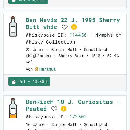
Ben Nevis 22 J. 1995 Sherry
Butt whic
Whiskybase ID:
114456
• Nymphs of
Whisky Collection
22 Jahre • Single Malt • Schottland
(Highlands) • Sherry Butt • 1510 • 52.9%
vol
von
Hartmut
2cl = 13,80 €
BenRiach 10 J. Curiositas -
Peated
Whiskybase ID:
173502
10 Jahre • Single Malt • Schottland