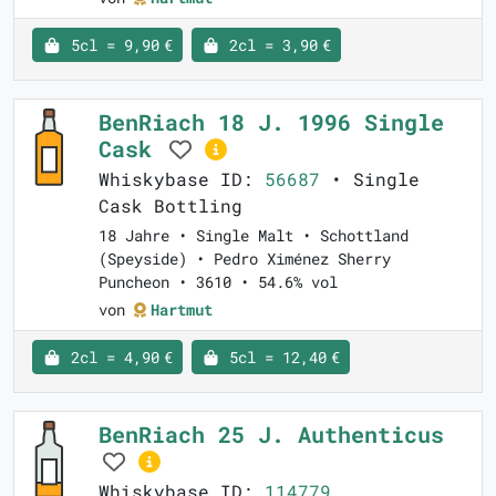
5cl = 9,90 €
2cl = 3,90 €
BenRiach 18 J. 1996 Single
Cask
Whiskybase ID:
56687
• Single
Cask Bottling
18 Jahre • Single Malt • Schottland
(Speyside) • Pedro Ximénez Sherry
Puncheon • 3610 • 54.6% vol
von
Hartmut
2cl = 4,90 €
5cl = 12,40 €
BenRiach 25 J. Authenticus
Whiskybase ID:
114779