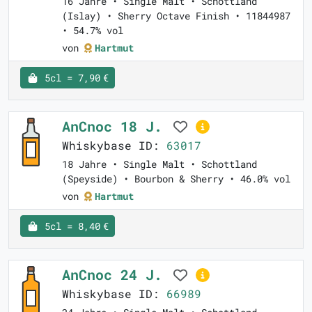
16 Jahre • Single Malt • Schottland
(Islay) • Sherry Octave Finish • 11844987
• 54.7% vol
von
Hartmut
5cl = 7,90 €
AnCnoc 18 J.
Whiskybase ID:
63017
18 Jahre • Single Malt • Schottland
(Speyside) • Bourbon & Sherry • 46.0% vol
von
Hartmut
5cl = 8,40 €
AnCnoc 24 J.
Whiskybase ID:
66989