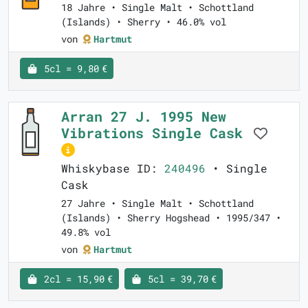
18 Jahre • Single Malt • Schottland
(Islands) • Sherry • 46.0% vol
von
Hartmut
5cl = 9,80 €
Arran 27 J. 1995 New
Vibrations Single Cask
Whiskybase ID:
240496
• Single
Cask
27 Jahre • Single Malt • Schottland
(Islands) • Sherry Hogshead • 1995/347 •
49.8% vol
von
Hartmut
2cl = 15,90 €
5cl = 39,70 €