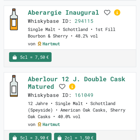
Aberargie Inaugural
Whiskybase ID:
294115
Single Malt • Schottland • 1st Fill
Bourbon & Sherry • 48.2% vol
von
Hartmut
5cl = 7,50 €
Aberlour 12 J. Double Cask
Matured
Whiskybase ID:
161049
12 Jahre • Single Malt • Schottland
(Speyside) • American Oak Casks, Sherry
Oak Casks • 40.0% vol
von
Hartmut
5cl = 3,90 €
2cl = 1,50 €