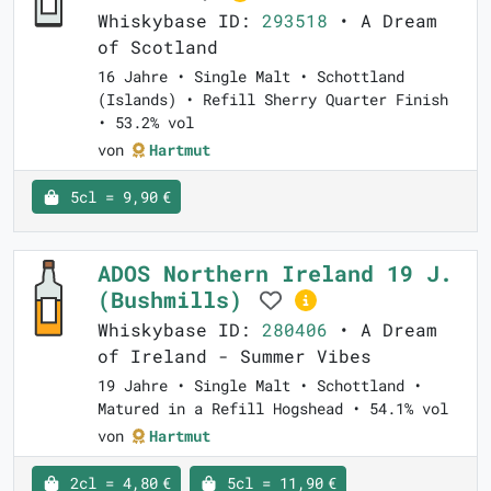
Whiskybase ID:
293518
• A Dream
of Scotland
16 Jahre • Single Malt • Schottland
(Islands) • Refill Sherry Quarter Finish
• 53.2% vol
von
Hartmut
5cl = 9,90 €
ADOS Northern Ireland 19 J.
(Bushmills)
Whiskybase ID:
280406
• A Dream
of Ireland - Summer Vibes
19 Jahre • Single Malt • Schottland •
Matured in a Refill Hogshead • 54.1% vol
von
Hartmut
2cl = 4,80 €
5cl = 11,90 €