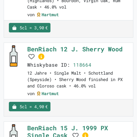
(Highlands) • Bourbon, Virgin Oak, Rum
Cask • 46.0% vol
von
Hartmut
5cl = 3,90 €
BenRiach 12 J. Sherry Wood
Whiskybase ID:
118664
12 Jahre • Single Malt • Schottland
(Speyside) • Sherry Wood finished in PX
and Oloroso cask • 46.0% vol
von
Hartmut
5cl = 4,90 €
BenRiach 15 J. 1999 PX
Single Cask