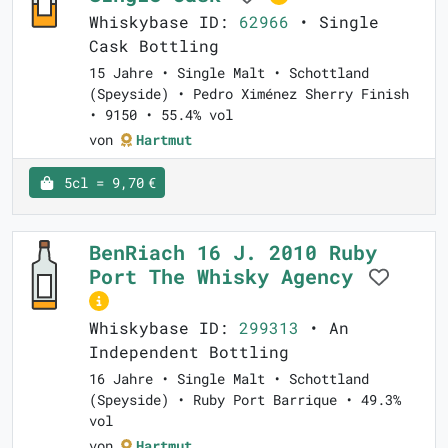
Whiskybase ID:
62966
• Single
Cask Bottling
15 Jahre • Single Malt • Schottland
(Speyside) • Pedro Ximénez Sherry Finish
• 9150 • 55.4% vol
von
Hartmut
5cl = 9,70 €
BenRiach 16 J. 2010 Ruby
Port The Whisky Agency
Whiskybase ID:
299313
• An
Independent Bottling
16 Jahre • Single Malt • Schottland
(Speyside) • Ruby Port Barrique • 49.3%
vol
von
Hartmut