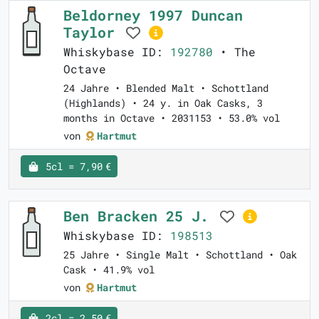
Beldorney 1997 Duncan
Taylor
Whiskybase ID:
192780
• The
Octave
24 Jahre • Blended Malt • Schottland
(Highlands) • 24 y. in Oak Casks, 3
months in Octave • 2031153 • 53.0% vol
von
Hartmut
5cl = 7,90 €
Ben Bracken 25 J.
Whiskybase ID:
198513
25 Jahre • Single Malt • Schottland • Oak
Cask • 41.9% vol
von
Hartmut
2cl = 2,50 €