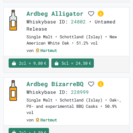
Ardbeg Alligator
Whiskybase ID:
24802
• Untamed
Release
Single Malt • Schottland (Islay) • New
American White Oak • 51.2% vol
von
Hartmut
2cl = 9,80 €
5cl = 24,50 €
Ardbeg BizarreBQ
Whiskybase ID:
228999
Single Malt • Schottland (Islay) • Oak-,
PX- and experimental BBQ Casks • 50.9%
vol
von
Hartmut
2cl = 4,50 €