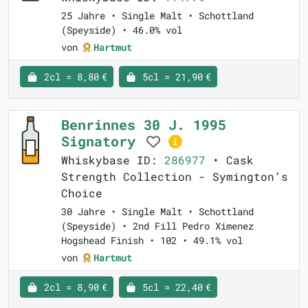
25 Jahre • Single Malt • Schottland
(Speyside) • 46.0% vol
von
Hartmut
2cl = 8,80 €
5cl = 21,90 €
Benrinnes 30 J. 1995
Signatory
Whiskybase ID:
286977
• Cask
Strength Collection - Symington’s
Choice
30 Jahre • Single Malt • Schottland
(Speyside) • 2nd Fill Pedro Ximenez
Hogshead Finish • 102 • 49.1% vol
von
Hartmut
2cl = 8,90 €
5cl = 22,40 €