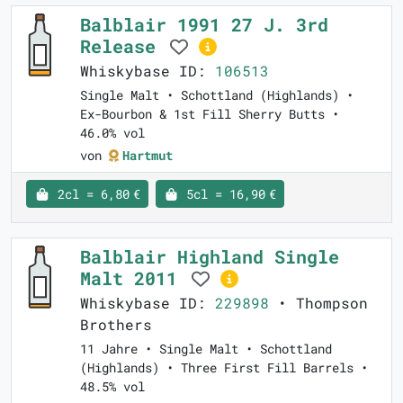
Balblair 1991 27 J. 3rd
Release
Whiskybase ID:
106513
Single Malt • Schottland (Highlands) •
Ex-Bourbon & 1st Fill Sherry Butts •
46.0% vol
von
Hartmut
2cl = 6,80 €
5cl = 16,90 €
Balblair Highland Single
Malt 2011
Whiskybase ID:
229898
• Thompson
Brothers
11 Jahre • Single Malt • Schottland
(Highlands) • Three First Fill Barrels •
48.5% vol