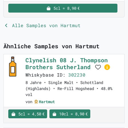
5cl = 8,90 €
Alle Samples von Hartmut
Ähnliche Samples von Hartmut
Clynelish 08 J. Thompson
Brothers Sutherland
Whiskybase ID:
302230
8 Jahre • Single Malt • Schottland
(Highlands) • Re-Fill Hogshead • 48.0%
vol
von
Hartmut
5cl = 4,50 €
10cl = 8,90 €