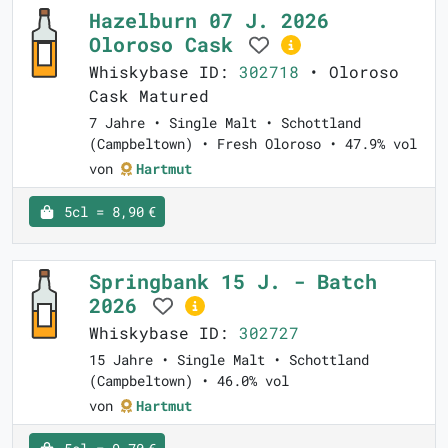
Hazelburn 07 J. 2026
Oloroso Cask
Whiskybase ID:
302718
• Oloroso
Cask Matured
7 Jahre • Single Malt • Schottland
(Campbeltown) • Fresh Oloroso • 47.9% vol
von
Hartmut
5cl = 8,90 €
Springbank 15 J. - Batch
2026
Whiskybase ID:
302727
15 Jahre • Single Malt • Schottland
(Campbeltown) • 46.0% vol
von
Hartmut