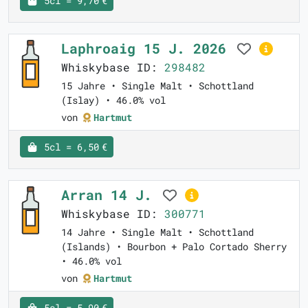
5cl = 9,70 €
Laphroaig 15 J. 2026
Whiskybase ID:
298482
15 Jahre • Single Malt • Schottland
(Islay) • 46.0% vol
von
Hartmut
5cl = 6,50 €
Arran 14 J.
Whiskybase ID:
300771
14 Jahre • Single Malt • Schottland
(Islands) • Bourbon + Palo Cortado Sherry
• 46.0% vol
von
Hartmut
5cl = 5,90 €