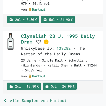
979 • 56.1% vol
von
Hartmut
2cl = 8,80 €
5cl = 21,90 €
Clynelish 23 J. 1995 Daily
Dram
Whiskybase ID:
139282
• The
Nectar of the Daily Drams
23 Jahre • Single Malt • Schottland
(Highlands) • Refill Sherry Butt • 11244
• 54.8% vol
von
Hartmut
2cl = 10,80 €
5cl = 26,90 €
Alle Samples von Hartmut