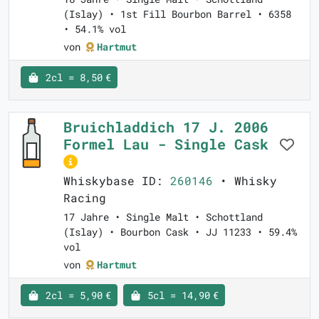
(Islay) • 1st Fill Bourbon Barrel • 6358
• 54.1% vol
von
Hartmut
2cl = 8,50 €
Bruichladdich 17 J. 2006
Formel Lau - Single Cask
Whiskybase ID:
260146
• Whisky
Racing
17 Jahre • Single Malt • Schottland
(Islay) • Bourbon Cask • JJ 11233 • 59.4%
vol
von
Hartmut
2cl = 5,90 €
5cl = 14,90 €