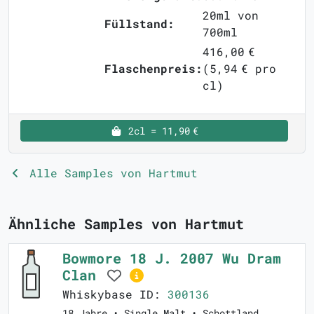
20ml von
Füllstand:
700ml
416,00 €
Flaschenpreis:
(5,94 € pro
cl)
2cl = 11,90 €
Alle Samples von Hartmut
Ähnliche Samples von Hartmut
Bowmore 18 J. 2007 Wu Dram
Clan
Whiskybase ID:
300136
18 Jahre • Single Malt • Schottland