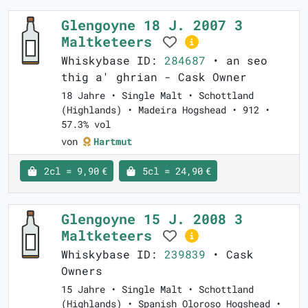
Glengoyne 18 J. 2007 3
Maltketeers
Whiskybase ID:
284687
• an seo
thig a' ghrian - Cask Owner
18 Jahre • Single Malt • Schottland
(Highlands) • Madeira Hogshead • 912 •
57.3% vol
von
Hartmut
2cl = 9,90 €
5cl = 24,90 €
Glengoyne 15 J. 2008 3
Maltketeers
Whiskybase ID:
239839
• Cask
Owners
15 Jahre • Single Malt • Schottland
(Highlands) • Spanish Oloroso Hogshead •