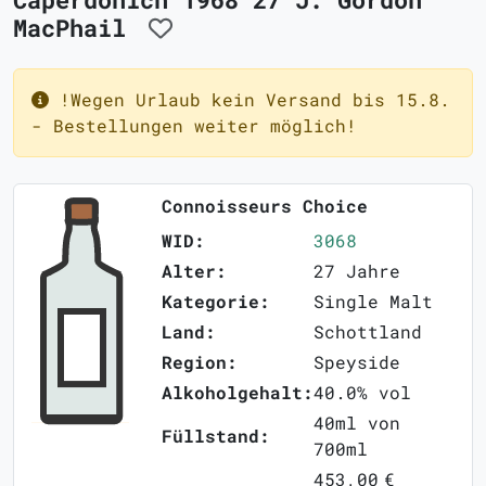
MacPhail
!Wegen Urlaub kein Versand bis 15.8.
- Bestellungen weiter möglich!
Connoisseurs Choice
WID:
3068
Alter:
27 Jahre
Kategorie:
Single Malt
Land:
Schottland
Region:
Speyside
Alkoholgehalt:
40.0% vol
40ml von
Füllstand:
700ml
453,00 €