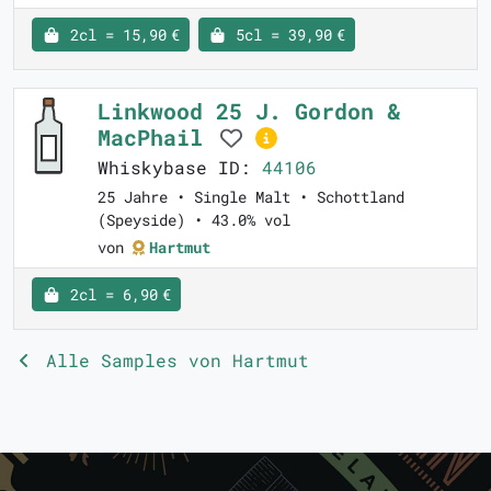
2cl = 15,90 €
5cl = 39,90 €
Linkwood 25 J. Gordon &
MacPhail
Whiskybase ID:
44106
25 Jahre • Single Malt • Schottland
(Speyside) • 43.0% vol
von
Hartmut
2cl = 6,90 €
Alle Samples von Hartmut