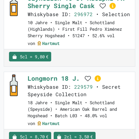
Sherry Single Cask
Whiskybase ID:
296972
• Selection
10 Jahre • Single Malt • Schottland
(Highlands) • First Fill Pedro Ximénez
Sherry Hogshead • 51247 • 52.6% vol
von
Hartmut
5cl = 9,80 €
Longmorn 18 J.
Whiskybase ID:
229579
• Secret
Speyside Collection
18 Jahre • Single Malt • Schottland
(Speyside) • American Oak Barrel and
Hogshead • Batch L03 • 48.0% vol
von
Hartmut
5cl = 8,70 €
2cl = 3,50 €