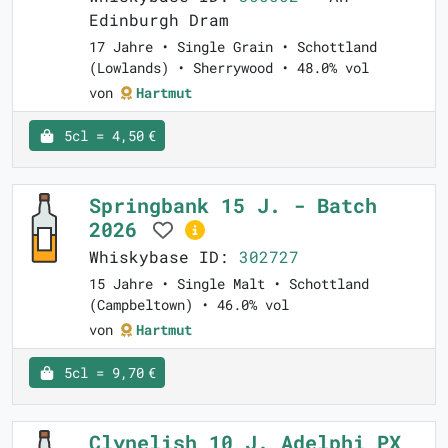
Edinburgh Dram
17 Jahre • Single Grain • Schottland
(Lowlands) • Sherrywood • 48.0% vol
von
Hartmut
5cl = 4,50 €
Springbank 15 J. - Batch
2026
Whiskybase ID:
302727
15 Jahre • Single Malt • Schottland
(Campbeltown) • 46.0% vol
von
Hartmut
5cl = 9,70 €
Clynelish 10 J. Adelphi PX