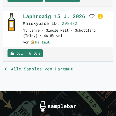
Laphroaig 15 J. 2026
Whiskybase ID:
298482
15 Jahre • Single Malt • Schottland
(Islay) • 46.0% vol
von
Hartmut
5cl = 6,50 €
Alle Samples von Hartmut