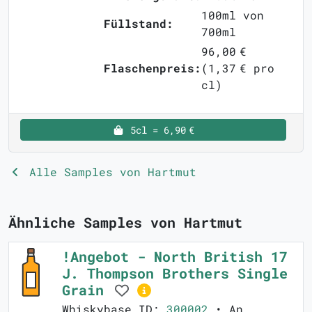
100ml von
Füllstand:
700ml
96,00 €
Flaschenpreis:
(1,37 € pro
cl)
5cl = 6,90 €
Alle Samples von Hartmut
Ähnliche Samples von Hartmut
!Angebot - North British 17
J. Thompson Brothers Single
Grain
Whiskybase ID:
300002
• An