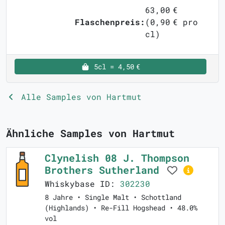
63,00 €
Flaschenpreis:
(0,90 € pro
cl)
5cl = 4,50 €
Alle Samples von Hartmut
Ähnliche Samples von Hartmut
Clynelish 08 J. Thompson
Brothers Sutherland
Whiskybase ID:
302230
8 Jahre • Single Malt • Schottland
(Highlands) • Re-Fill Hogshead • 48.0%
vol