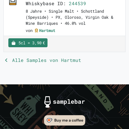
Whiskybase ID:
244539
8 Jahre • Single Malt • Schottland
(Speyside) • PX, Oloroso, Virgin Oak &
Wine Barriques • 46.0% vol
von
Hartmut
5cl = 3,90 €
Alle Samples von Hartmut