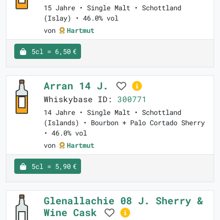
15 Jahre • Single Malt • Schottland
(Islay) • 46.0% vol
von
Hartmut
5cl = 6,50 €
Arran 14 J.
Whiskybase ID:
300771
14 Jahre • Single Malt • Schottland
(Islands) • Bourbon + Palo Cortado Sherry
• 46.0% vol
von
Hartmut
5cl = 5,90 €
Glenallachie 08 J. Sherry &
Wine Cask