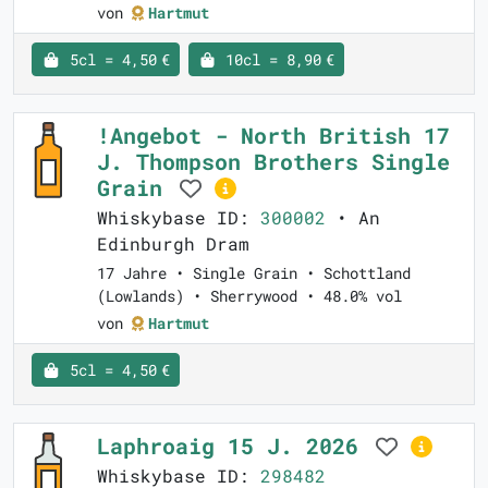
von
Hartmut
5cl = 4,50 €
10cl = 8,90 €
!Angebot - North British 17
J. Thompson Brothers Single
Grain
Whiskybase ID:
300002
• An
Edinburgh Dram
17 Jahre • Single Grain • Schottland
(Lowlands) • Sherrywood • 48.0% vol
von
Hartmut
5cl = 4,50 €
Laphroaig 15 J. 2026
Whiskybase ID:
298482