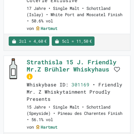
Coterie Exclusive
17 Jahre • Single Malt • Schottland
(Islay) • White Port and Moscatel Finish
• 50.6% vol
von
Hartmut
2cl = 4,60 €
5cl = 11,50 €
Strathisla 15 J. Friendly
Mr.Z Brühler Whiskyhaus
Whiskybase ID:
301169
• Friendly
Mr. Z Whiskytainment Proudly
Presents
15 Jahre • Single Malt • Schottland
(Speyside) • Pineau des Charentes Finish
• 56.1% vol
von
Hartmut