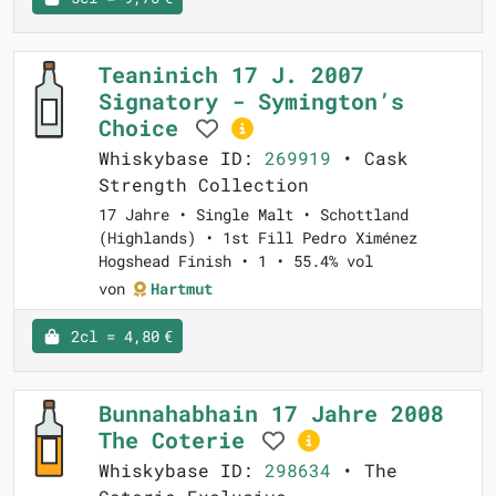
Teaninich 17 J. 2007
Signatory - Symington’s
Choice
Whiskybase ID:
269919
• Cask
Strength Collection
17 Jahre • Single Malt • Schottland
(Highlands) • 1st Fill Pedro Ximénez
Hogshead Finish • 1 • 55.4% vol
von
Hartmut
2cl = 4,80 €
Bunnahabhain 17 Jahre 2008
The Coterie
Whiskybase ID:
298634
• The