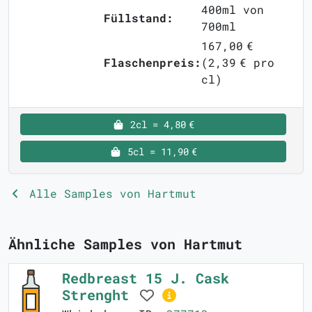
400ml von
Füllstand:
700ml
167,00 €
Flaschenpreis:
(2,39 € pro
cl)
2cl = 4,80 €
5cl = 11,90 €
Alle Samples von Hartmut
Ähnliche Samples von Hartmut
Redbreast 15 J. Cask
Strenght