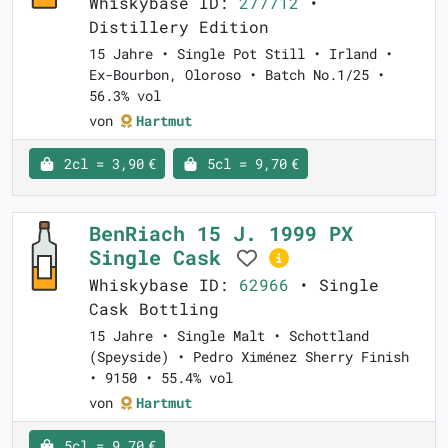
Whiskybase ID:
277712
•
Distillery Edition
15 Jahre • Single Pot Still • Irland •
Ex-Bourbon, Oloroso • Batch No.1/25 •
56.3% vol
von
Hartmut
2cl = 3,90 €
5cl = 9,70 €
BenRiach 15 J. 1999 PX
Single Cask
Whiskybase ID:
62966
• Single
Cask Bottling
15 Jahre • Single Malt • Schottland
(Speyside) • Pedro Ximénez Sherry Finish
• 9150 • 55.4% vol
von
Hartmut
5cl = 9,70 €