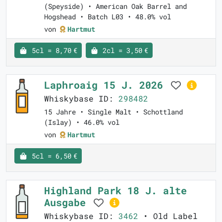
(Speyside) • American Oak Barrel and
Hogshead • Batch L03 • 48.0% vol
von
Hartmut
5cl = 8,70 €
2cl = 3,50 €
Laphroaig 15 J. 2026
Whiskybase ID:
298482
15 Jahre • Single Malt • Schottland
(Islay) • 46.0% vol
von
Hartmut
5cl = 6,50 €
Highland Park 18 J. alte
Ausgabe
Whiskybase ID:
3462
• Old Label