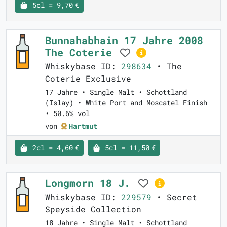
5cl = 9,70 €
Bunnahabhain 17 Jahre 2008
The Coterie
Whiskybase ID:
298634
• The
Coterie Exclusive
17 Jahre • Single Malt • Schottland
(Islay) • White Port and Moscatel Finish
• 50.6% vol
von
Hartmut
2cl = 4,60 €
5cl = 11,50 €
Longmorn 18 J.
Whiskybase ID:
229579
• Secret
Speyside Collection
18 Jahre • Single Malt • Schottland