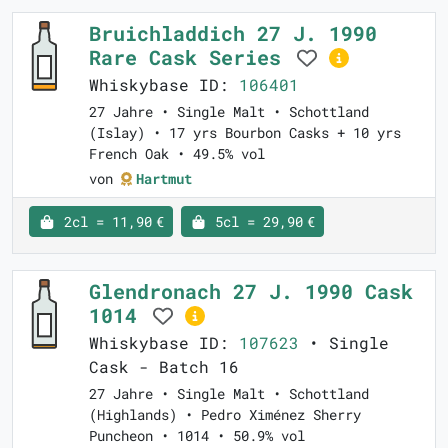
Bruichladdich 27 J. 1990
Rare Cask Series
Whiskybase ID:
106401
27 Jahre • Single Malt • Schottland
(Islay) • 17 yrs Bourbon Casks + 10 yrs
French Oak • 49.5% vol
von
Hartmut
2cl = 11,90 €
5cl = 29,90 €
Glendronach 27 J. 1990 Cask
1014
Whiskybase ID:
107623
• Single
Cask - Batch 16
27 Jahre • Single Malt • Schottland
(Highlands) • Pedro Ximénez Sherry
Puncheon • 1014 • 50.9% vol