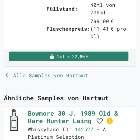
40ml von
Füllstand:
700ml
799,00 €
Flaschenpreis:
(11,41 € pro
cl)
2cl = 22,80 €
Alle Samples von Hartmut
Ähnliche Samples von Hartmut
Bowmore 30 J. 1989 Old &
Rare Hunter Laing
Whiskybase ID:
142527
• A
Platinum Selection