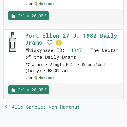
von
Hartmut
2cl = 20,90 €
Port Ellen 27 J. 1982 Daily
Drams
Whiskybase ID:
14347
• The Nectar
of the Daily Drams
27 Jahre • Single Malt • Schottland
(Islay) • 53.0% vol
von
Hartmut
2cl = 26,80 €
Alle Samples von Hartmut