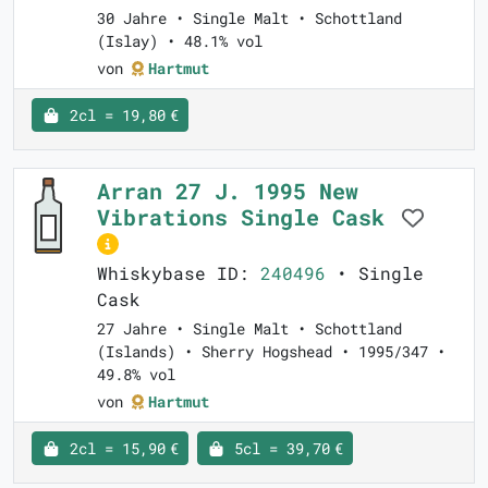
30 Jahre • Single Malt • Schottland
(Islay) • 48.1% vol
von
Hartmut
2cl = 19,80 €
Arran 27 J. 1995 New
Vibrations Single Cask
Whiskybase ID:
240496
• Single
Cask
27 Jahre • Single Malt • Schottland
(Islands) • Sherry Hogshead • 1995/347 •
49.8% vol
von
Hartmut
2cl = 15,90 €
5cl = 39,70 €