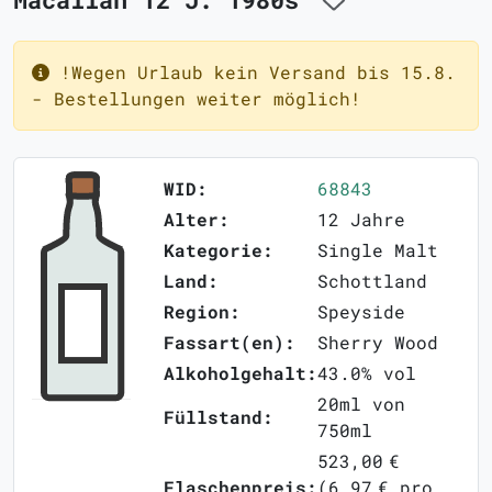
!Wegen Urlaub kein Versand bis 15.8.
- Bestellungen weiter möglich!
WID:
68843
Alter:
12 Jahre
Kategorie:
Single Malt
Land:
Schottland
Region:
Speyside
Fassart(en):
Sherry Wood
Alkoholgehalt:
43.0% vol
20ml von
Füllstand:
750ml
523,00 €
Flaschenpreis:
(6,97 € pro