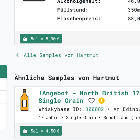
Alkoholgehalt:
46.
Füllstand:
350
Flaschenpreis:
83,0
5cl = 5,90 €
Alle Samples von Hartmut
Ähnliche Samples von Hartmut
!Angebot - North British 17
Single Grain
Whiskybase ID:
300002
• An Edinb
17 Jahre • Single Grain • Schottland (Lo
5cl = 4,50 €