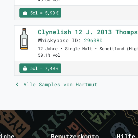
5cl = 5,90 €
Clynelish 12 J. 2013 Thomp
Whiskybase ID:
296080
12 Jahre • Single Malt • Schottland (Hig
50.1% vol
5cl = 7,40 €
Alle Samples von Hartmut
iche
Benutzerkonto
Hilfe