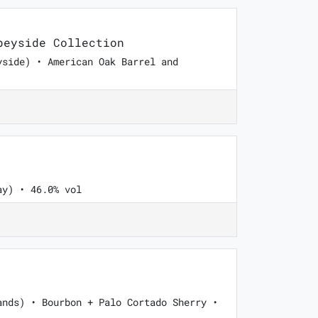
eyside Collection
yside) • American Oak Barrel and
ay) • 46.0% vol
ands) • Bourbon + Palo Cortado Sherry •