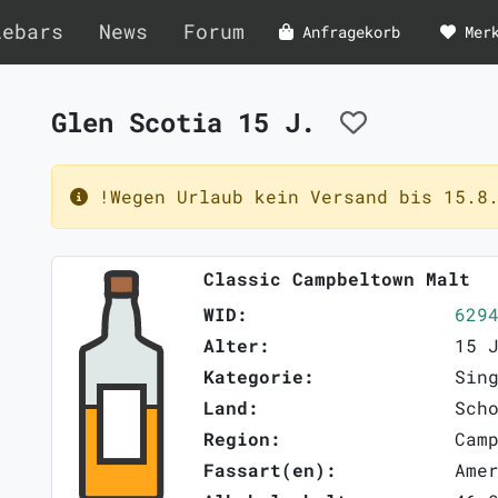
lebars
News
Forum
Anfragekorb
Mer
Glen Scotia 15 J.
!Wegen Urlaub kein Versand bis 15.8.
Classic Campbeltown Malt
WID:
629
Alter:
15 
Kategorie:
Sin
Land:
Sch
Region:
Cam
Fassart(en):
Ame