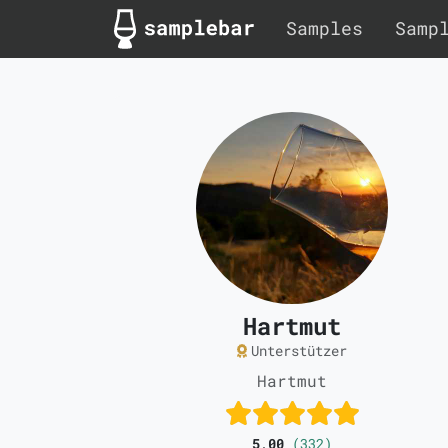
Samples
Samp
Hartmut
Unterstützer
Hartmut
5,00
(332)