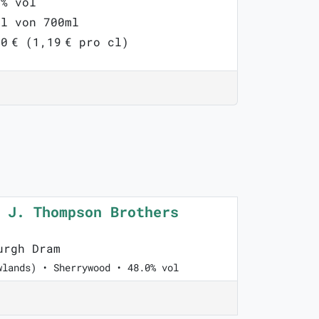
0% vol
ml von 700ml
0 € (1,19 € pro cl)
 J. Thompson Brothers
urgh Dram
wlands) • Sherrywood • 48.0% vol