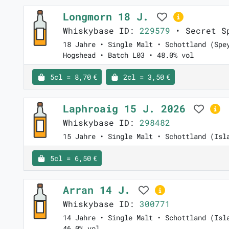
Longmorn 18 J.
Whiskybase ID:
229579
• Secret Sp
18 Jahre • Single Malt • Schottland (Spe
Hogshead • Batch L03 • 48.0% vol
5cl = 8,70 €
2cl = 3,50 €
Laphroaig 15 J. 2026
Whiskybase ID:
298482
15 Jahre • Single Malt • Schottland (Isl
5cl = 6,50 €
Arran 14 J.
Whiskybase ID:
300771
14 Jahre • Single Malt • Schottland (Isl
46.0% vol