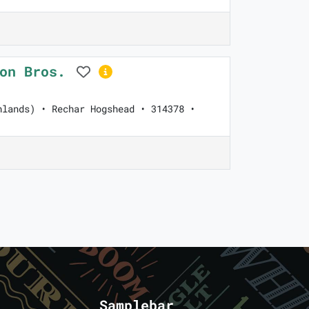
son Bros.
hlands) • Rechar Hogshead • 314378 •
Samplebar