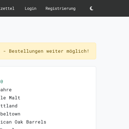
kzettel
Login
Registrierung
Darkmode
 - Bestellungen weiter möglich!
40
Jahre
gle Malt
ottland
pbeltown
rican Oak Barrels