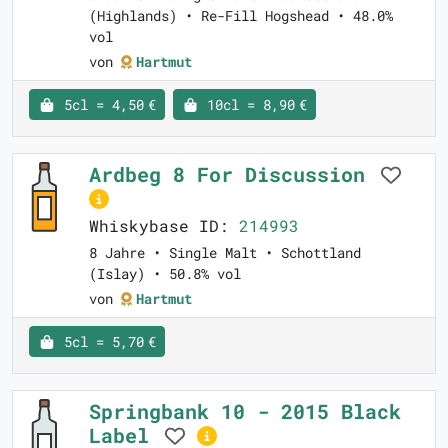
(Highlands) • Re-Fill Hogshead • 48.0%
vol
von
Hartmut
5cl = 4,50 €
10cl = 8,90 €
Ardbeg 8 For Discussion
Whiskybase ID:
214993
8 Jahre • Single Malt • Schottland
(Islay) • 50.8% vol
von
Hartmut
5cl = 5,70 €
Springbank 10 - 2015 Black
Label