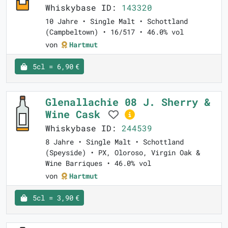
Whiskybase ID:
143320
10 Jahre • Single Malt • Schottland
(Campbeltown) • 16/517 • 46.0% vol
von
Hartmut
5cl = 6,90 €
Glenallachie 08 J. Sherry &
Wine Cask
Whiskybase ID:
244539
8 Jahre • Single Malt • Schottland
(Speyside) • PX, Oloroso, Virgin Oak &
Wine Barriques • 46.0% vol
von
Hartmut
5cl = 3,90 €