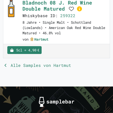
Bladnoch 08 J. Red Wine
Double Matured
Whiskybase ID:
259322
8 Jahre • Single Malt • Schottland
(Lowlands) • American Oak Red Wine Double
Matured • 46.8% vol
von
Hartmut
5cl = 4,90 €
Alle Samples von Hartmut