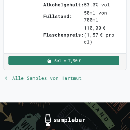
Alkoholgehalt:
53.0% vol
50ml von
Füllstand:
700ml
110,00 €
Flaschenpreis:
(1,57 € pro
cl)
5cl = 7,90 €
Alle Samples von Hartmut