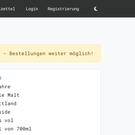
kzettel
Login
Registrierung
Darkmode
 - Bestellungen weiter möglich!
9
ahre
le Malt
ttland
side
% vol
l von 700ml