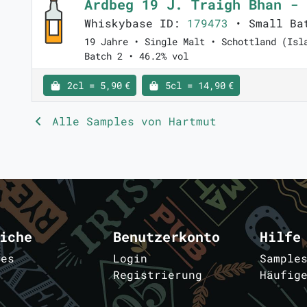
Ardbeg 19 J. Traigh Bhan -
Whiskybase ID:
179473
• Small Ba
19 Jahre • Single Malt • Schottland (Isl
Batch 2 • 46.2% vol
2cl = 5,90 €
5cl = 14,90 €
Alle Samples von Hartmut
iche
Benutzerkonto
Hilfe
les
Login
Sample
Registrierung
Häufig
m