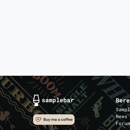
Bere
Samp
News
Foru