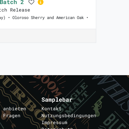
 Batch 2
tch Release
ay) • Oloroso Sherry and American Oak •
Samplebar
s anbieten
Kontakt
e Fragen
Nutzungsbedingungen
Impressum