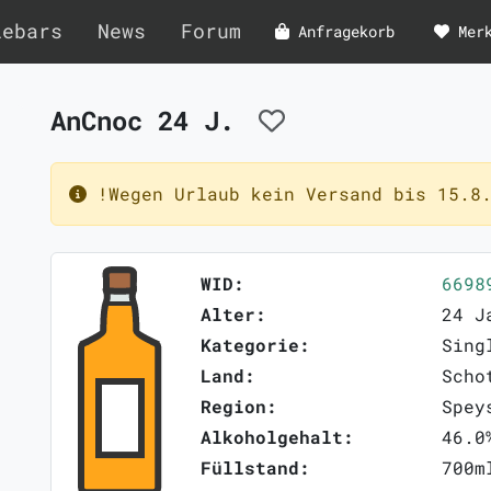
lebars
News
Forum
Anfragekorb
Mer
AnCnoc 24 J.
!Wegen Urlaub kein Versand bis 15.8.
WID:
6698
Alter:
24 J
Kategorie:
Sing
Land:
Scho
Region:
Spey
Alkoholgehalt:
46.0
Füllstand:
700m