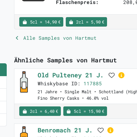
Flaschenpreis:
208,
5cl = 14,90 €
2cl = 5,90 €
Alle Samples von Hartmut
Ähnliche Samples von Hartmut
Old Pulteney 21 J.
Whiskybase ID:
117885
21 Jahre • Single Malt • Schottland (Hig
Fino Sherry Casks • 46.0% vol
2cl = 6,40 €
5cl = 15,90 €
Benromach 21 J.