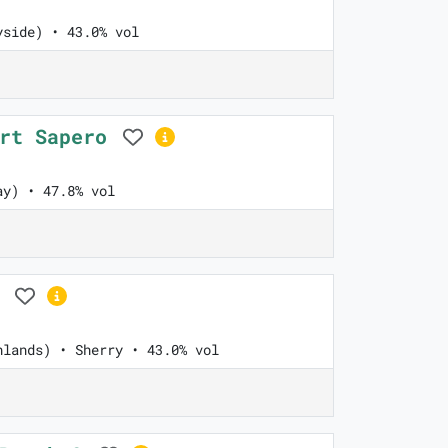
yside) • 43.0% vol
Art Sapero
ay) • 47.8% vol
h
hlands) • Sherry • 43.0% vol