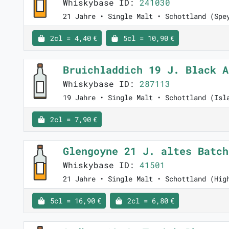
Whiskybase ID:
241030
21 Jahre • Single Malt • Schottland (Spe
2cl = 4,40 €
5cl = 10,90 €
Bruichladdich 19 J. Black 
Whiskybase ID:
287113
19 Jahre • Single Malt • Schottland (Isl
2cl = 7,90 €
Glengoyne 21 J. altes Batc
Whiskybase ID:
41501
21 Jahre • Single Malt • Schottland (Hig
5cl = 16,90 €
2cl = 6,80 €