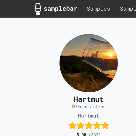
Samples
Samp
Hartmut
Unterstützer
Hartmut
5,00
(332)