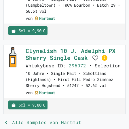
(Campbeltown) • 100% Bourbon • Batch 29 •
56.6% vol
von
Hartmut
5cl = 9,90 €
Clynelish 10 J. Adelphi PX
Sherry Single Cask
Whiskybase ID:
296972
• Selection
10 Jahre • Single Malt • Schottland
(Highlands) • First Fill Pedro Ximénez
Sherry Hogshead • 51247 • 52.6% vol
von
Hartmut
5cl = 9,80 €
Alle Samples von Hartmut