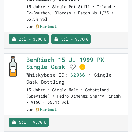
15 Jahre • Single Pot Still • Irland •
Ex-Bourbon, Oloroso • Batch No.1/25 •
56.3% vol
von
Hartmut
2cl = 3,90 €
5cl = 9,70 €
BenRiach 15 J. 1999 PX
Single Cask
Whiskybase ID:
62966
• Single
Cask Bottling
15 Jahre • Single Malt • Schottland
(Speyside) • Pedro Ximénez Sherry Finish
• 9150 • 55.4% vol
von
Hartmut
5cl = 9,70 €