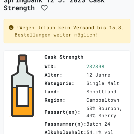
Strength
!Wegen Urlaub kein Versand bis 15.8.
- Bestellungen weiter möglich!
Cask Strength
WID:
232398
Alter:
12 Jahre
Kategorie:
Single Malt
Land:
Schottland
Region:
Campbeltown
60% Bourbon,
Fassart(en):
40% Sherry
Fassnummer(n):
Batch 24
Alkoholgehalt:
54.1% vol