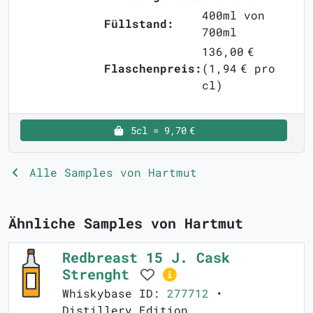
400ml von
Füllstand:
700ml
136,00 €
Flaschenpreis:
(1,94 € pro
cl)
5cl = 9,70 €
Alle Samples von Hartmut
Ähnliche Samples von Hartmut
Redbreast 15 J. Cask
Strenght
Whiskybase ID:
277712
•
Distillery Edition