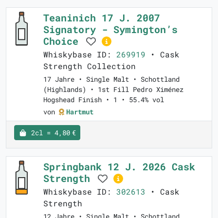
Teaninich 17 J. 2007
Signatory - Symington’s
Choice
Whiskybase ID:
269919
• Cask
Strength Collection
17 Jahre • Single Malt • Schottland
(Highlands) • 1st Fill Pedro Ximénez
Hogshead Finish • 1 • 55.4% vol
von
Hartmut
2cl = 4,80 €
Springbank 12 J. 2026 Cask
Strength
Whiskybase ID:
302613
• Cask
Strength
12 Jahre • Single Malt • Schottland