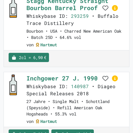
Stagg Kentucky Straight
Bourbon Barrel Proof
Whiskybase ID:
293259
• Buffalo
Trace Distillery
Bourbon • USA • Charred New American Oak
• Batch 25D • 64.6% vol
von
Hartmut
2cl = 6,90 €
Inchgower 27 J. 1990
Whiskybase ID:
140987
• Diageo
Special Releases 2018
27 Jahre • Single Malt • Schottland
(Speyside) • Refill American Oak
Hogsheads • 55.3% vol
von
Hartmut