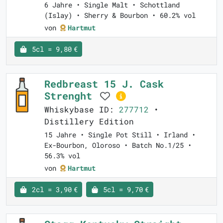
6 Jahre • Single Malt • Schottland
(Islay) • Sherry & Bourbon • 60.2% vol
von
Hartmut
5cl = 9,80 €
Redbreast 15 J. Cask
Strenght
Whiskybase ID:
277712
•
Distillery Edition
15 Jahre • Single Pot Still • Irland •
Ex-Bourbon, Oloroso • Batch No.1/25 •
56.3% vol
von
Hartmut
2cl = 3,90 €
5cl = 9,70 €