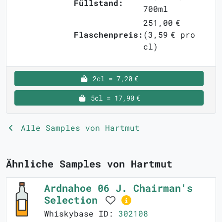
Füllstand:
700ml
251,00 €
Flaschenpreis:
(3,59 € pro
cl)
2cl = 7,20 €
5cl = 17,90 €
Alle Samples von Hartmut
Ähnliche Samples von Hartmut
Ardnahoe 06 J. Chairman's
Selection
Whiskybase ID:
302108