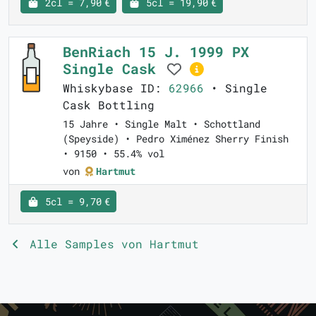
2cl = 7,90 €
5cl = 19,90 €
BenRiach 15 J. 1999 PX
Single Cask
Whiskybase ID:
62966
• Single
Cask Bottling
15 Jahre • Single Malt • Schottland
(Speyside) • Pedro Ximénez Sherry Finish
• 9150 • 55.4% vol
von
Hartmut
5cl = 9,70 €
Alle Samples von Hartmut