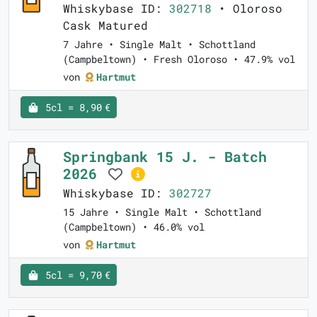
Whiskybase ID:
302718
• Oloroso
Cask Matured
7 Jahre • Single Malt • Schottland
(Campbeltown) • Fresh Oloroso • 47.9% vol
von
Hartmut
5cl = 8,90 €
Springbank 15 J. - Batch
2026
Whiskybase ID:
302727
15 Jahre • Single Malt • Schottland
(Campbeltown) • 46.0% vol
von
Hartmut
5cl = 9,70 €