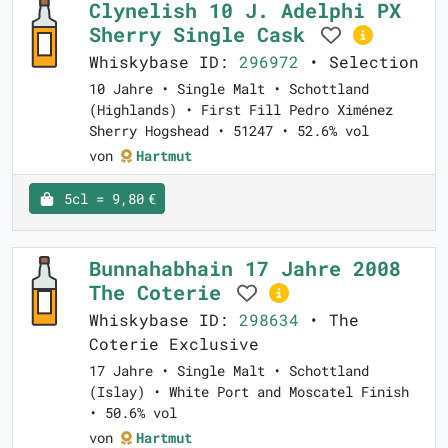
Clynelish 10 J. Adelphi PX
Sherry Single Cask
Whiskybase ID:
296972
• Selection
10 Jahre • Single Malt • Schottland
(Highlands) • First Fill Pedro Ximénez
Sherry Hogshead • 51247 • 52.6% vol
von
Hartmut
5cl = 9,80 €
Bunnahabhain 17 Jahre 2008
The Coterie
Whiskybase ID:
298634
• The
Coterie Exclusive
17 Jahre • Single Malt • Schottland
(Islay) • White Port and Moscatel Finish
• 50.6% vol
von
Hartmut