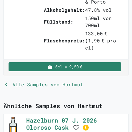
& Porto
Alkoholgehalt:
47.8% vol
150ml von
Füllstand:
700ml
133,00 €
Flaschenpreis:
(1,90 € pro
cl)
5cl = 9,50 €
Alle Samples von Hartmut
Ähnliche Samples von Hartmut
Hazelburn 07 J. 2026
Oloroso Cask