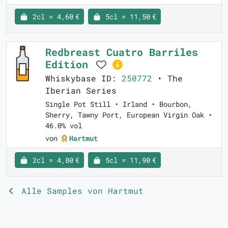
2cl = 4,60 €
5cl = 11,50 €
Redbreast Cuatro Barriles
Edition
Whiskybase ID:
250772
• The
Iberian Series
Single Pot Still • Irland • Bourbon,
Sherry, Tawny Port, European Virgin Oak •
46.0% vol
von
Hartmut
2cl = 4,80 €
5cl = 11,90 €
Alle Samples von Hartmut