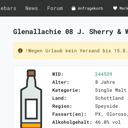
lebars
News
Forum
Anfragekorb
Mer
Glenallachie 08 J. Sherry &
!Wegen Urlaub kein Versand bis 15.8.
WID:
244539
Alter:
8 Jahre
Kategorie:
Single Malt
Land:
Schottland
Region:
Speyside
Fassart(en):
PX, Oloroso
Alkoholgehalt:
46.0% vol