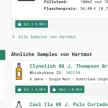
Füllstand:
100ml von 7
Flaschenpreis:
54,00 € (0,7
5cl = 3,90 €
Alle Samples von Hartmut
Ähnliche Samples von Hartmut
Clynelish 08 J. Thompson B
Whiskybase ID:
302230
8 Jahre • Single Malt • Schottland (High
5cl = 4,50 €
10cl = 8,90 €
Caol Ila 08 J. Palo Cortad