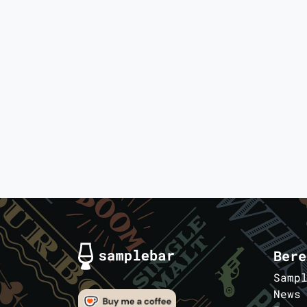
Bere
Samp
News