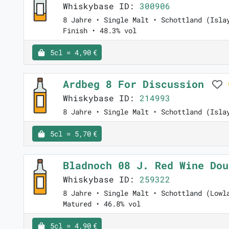
Whiskybase ID:
300906
8 Jahre • Single Malt • Schottland (Isla
Finish • 48.3% vol
5cl = 4,90 €
Ardbeg 8 For Discussion
Whiskybase ID:
214993
8 Jahre • Single Malt • Schottland (Isla
5cl = 5,70 €
Bladnoch 08 J. Red Wine Do
Whiskybase ID:
259322
8 Jahre • Single Malt • Schottland (Lowl
Matured • 46.8% vol
5cl = 4,90 €