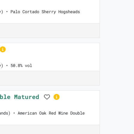
y) • Palo Cortado Sherry Hogsheads
y) • 50.8% vol
uble Matured
ands) • American Oak Red Wine Double