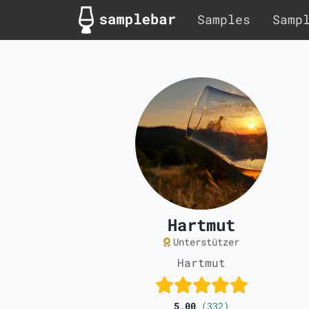
Samples
Samp
Hartmut
Unterstützer
Hartmut
5,00
(332)