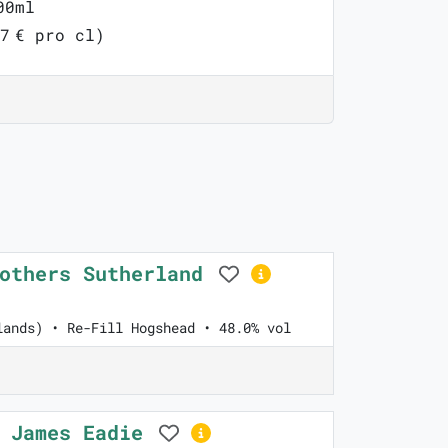
00ml
7 € pro cl)
rothers Sutherland
lands) • Re-Fill Hogshead • 48.0% vol
o James Eadie