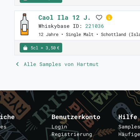
Caol Ila 12 J.
Whiskybase ID:
221036
12 Jahre • Single Malt • Schottland (Isl
5cl = 3,50 €
Alle Samples von Hartmut
iche
Benutzerkonto
Hilfe
les
Login
Sample
Registrierung
Häufig