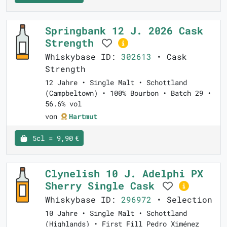
Springbank 12 J. 2026 Cask
Strength
Whiskybase ID:
302613
• Cask
Strength
12 Jahre • Single Malt • Schottland
(Campbeltown) • 100% Bourbon • Batch 29 •
56.6% vol
von
Hartmut
5cl = 9,90 €
Clynelish 10 J. Adelphi PX
Sherry Single Cask
Whiskybase ID:
296972
• Selection
10 Jahre • Single Malt • Schottland
(Highlands) • First Fill Pedro Ximénez