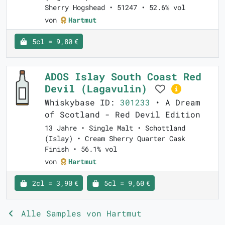
Sherry Hogshead • 51247 • 52.6% vol
von
Hartmut
5cl = 9,80 €
ADOS Islay South Coast Red
Devil (Lagavulin)
Whiskybase ID:
301233
• A Dream
of Scotland - Red Devil Edition
13 Jahre • Single Malt • Schottland
(Islay) • Cream Sherry Quarter Cask
Finish • 56.1% vol
von
Hartmut
2cl = 3,90 €
5cl = 9,60 €
Alle Samples von Hartmut