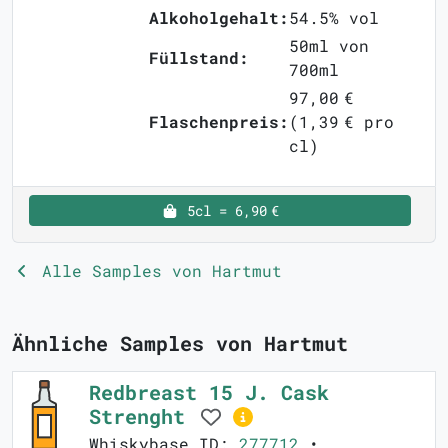
Alkoholgehalt:
54.5% vol
50ml von
Füllstand:
700ml
97,00 €
Flaschenpreis:
(1,39 € pro
cl)
5cl = 6,90 €
Alle Samples von Hartmut
Ähnliche Samples von Hartmut
Redbreast 15 J. Cask
Strenght
Whiskybase ID:
277712
•