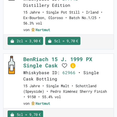
Distillery Edition
15 Jahre • Single Pot Still • Irland •
Ex-Bourbon, Oloroso • Batch No.1/25 •
56.3% vol
von
Hartmut
2cl = 3,90 €
5cl = 9,70 €
BenRiach 15 J. 1999 PX
Single Cask
Whiskybase ID:
62966
• Single
Cask Bottling
15 Jahre • Single Malt • Schottland
(Speyside) • Pedro Ximénez Sherry Finish
• 9150 • 55.4% vol
von
Hartmut
5cl = 9,70 €