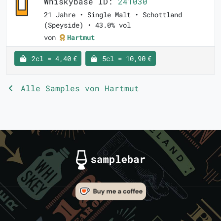
Whiskybase ID:
241030
21 Jahre • Single Malt • Schottland
(Speyside) • 43.0% vol
von
Hartmut
2cl = 4,40 €
5cl = 10,90 €
Alle Samples von Hartmut