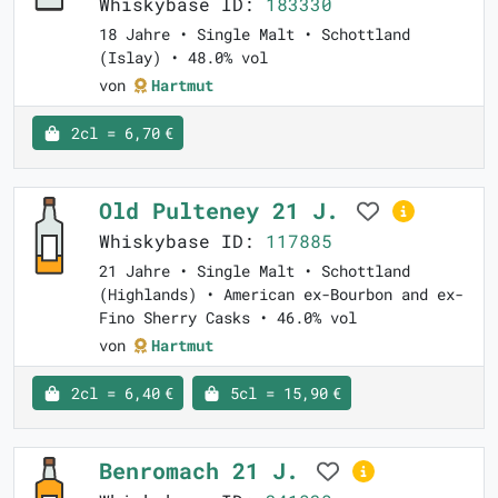
Whiskybase ID:
183330
18 Jahre • Single Malt • Schottland
(Islay) • 48.0% vol
von
Hartmut
2cl = 6,70 €
Old Pulteney 21 J.
Whiskybase ID:
117885
21 Jahre • Single Malt • Schottland
(Highlands) • American ex-Bourbon and ex-
Fino Sherry Casks • 46.0% vol
von
Hartmut
2cl = 6,40 €
5cl = 15,90 €
Benromach 21 J.