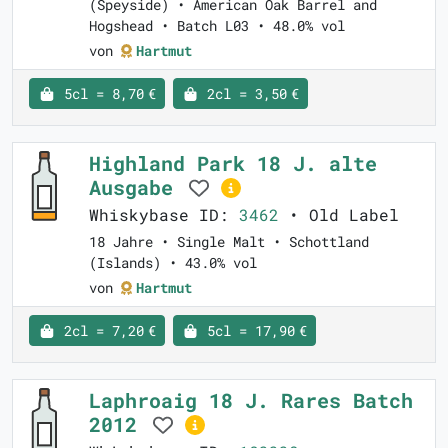
(Speyside) • American Oak Barrel and
Hogshead • Batch L03 • 48.0% vol
von
Hartmut
5cl = 8,70 €
2cl = 3,50 €
Highland Park 18 J. alte
Ausgabe
Whiskybase ID:
3462
• Old Label
18 Jahre • Single Malt • Schottland
(Islands) • 43.0% vol
von
Hartmut
2cl = 7,20 €
5cl = 17,90 €
Laphroaig 18 J. Rares Batch
2012