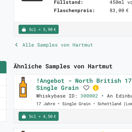
Füllstand:
450ml v
Flaschenpreis:
83,00 €
5cl = 5,90 €
Alle Samples von Hartmut
Ähnliche Samples von Hartmut
!Angebot - North British 17
Single Grain
Whiskybase ID:
300002
• An Edinb
17 Jahre • Single Grain • Schottland (Lo
5cl = 4,50 €