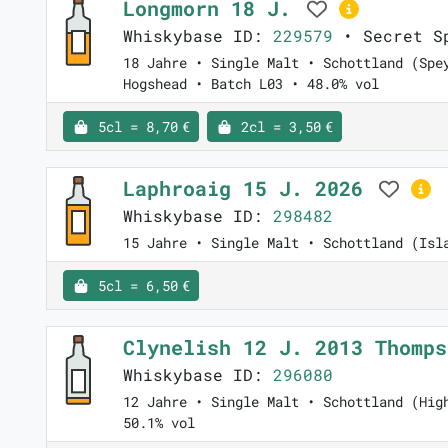
Longmorn 18 J.
Whiskybase ID:
229579
• Secret Sp
18 Jahre • Single Malt • Schottland (Spe
Hogshead • Batch L03 • 48.0% vol
5cl = 8,70 €
2cl = 3,50 €
Laphroaig 15 J. 2026
Whiskybase ID:
298482
15 Jahre • Single Malt • Schottland (Isl
5cl = 6,50 €
Clynelish 12 J. 2013 Thomp
Whiskybase ID:
296080
12 Jahre • Single Malt • Schottland (Hig
50.1% vol