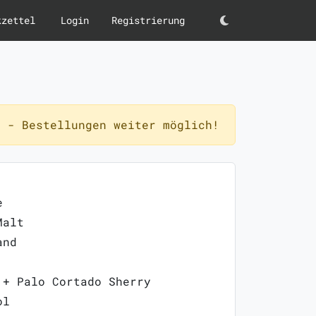
kzettel
Login
Registrierung
Darkmode
 - Bestellungen weiter möglich!
e
Malt
and
 + Palo Cortado Sherry
ol