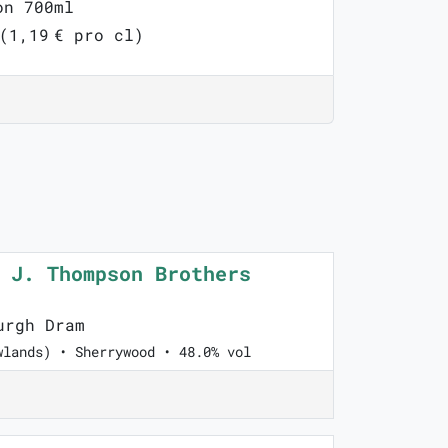
on 700ml
 (1,19 € pro cl)
 J. Thompson Brothers
urgh Dram
wlands) • Sherrywood • 48.0% vol