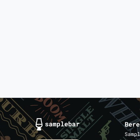
Bere
Samp