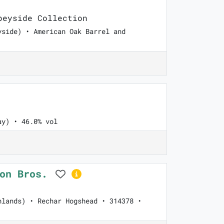
eyside Collection
yside) • American Oak Barrel and
ay) • 46.0% vol
son Bros.
hlands) • Rechar Hogshead • 314378 •