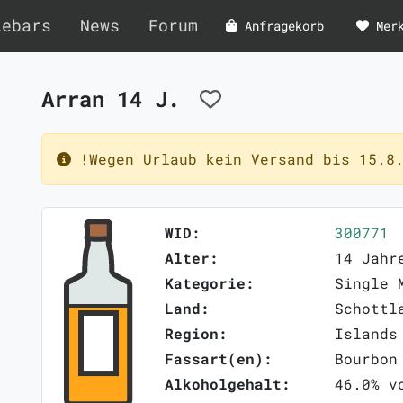
lebars
News
Forum
Anfragekorb
Mer
Arran 14 J.
!Wegen Urlaub kein Versand bis 15.8.
WID:
300771
Alter:
14 Jahr
Kategorie:
Single 
Land:
Schottl
Region:
Islands
Fassart(en):
Bourbon
Alkoholgehalt:
46.0% v