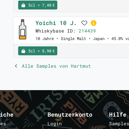
5cl = 7,40 €
Yoichi 10 J.
Whiskybase ID:
214439
10 Jahre • Single Malt • Japan • 45.0% v
5cl = 8,90 €
Alle Samples von Hartmut
iche
Benutzerkonto
Hilfe
les
Login
Sample