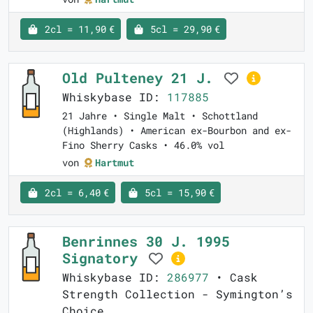
2cl = 11,90 €
5cl = 29,90 €
Old Pulteney 21 J.
Whiskybase ID:
117885
21 Jahre • Single Malt • Schottland
(Highlands) • American ex-Bourbon and ex-
Fino Sherry Casks • 46.0% vol
von
Hartmut
2cl = 6,40 €
5cl = 15,90 €
Benrinnes 30 J. 1995
Signatory
Whiskybase ID:
286977
• Cask
Strength Collection - Symington’s
Choice