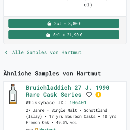
cl)
2cl = 8,80 €
5cl = 21,90 €
Alle Samples von Hartmut
Ähnliche Samples von Hartmut
Bruichladdich 27 J. 1990
Rare Cask Series
Whiskybase ID:
106401
27 Jahre • Single Malt • Schottland
(Islay) • 17 yrs Bourbon Casks + 10 yrs
French Oak • 49.5% vol
von
Hartmut