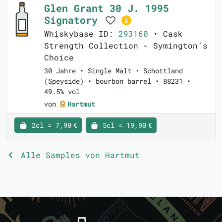
Glen Grant 30 J. 1995
Signatory
Whiskybase ID:
293160
• Cask
Strength Collection - Symington’s
Choice
30 Jahre • Single Malt • Schottland
(Speyside) • bourbon barrel • 88231 •
49.5% vol
von
Hartmut
2cl = 7,90 €
5cl = 19,90 €
Alle Samples von Hartmut