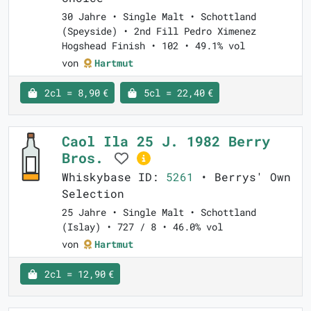
30 Jahre • Single Malt • Schottland
(Speyside) • 2nd Fill Pedro Ximenez
Hogshead Finish • 102 • 49.1% vol
von
Hartmut
2cl = 8,90 €
5cl = 22,40 €
Caol Ila 25 J. 1982 Berry
Bros.
Whiskybase ID:
5261
• Berrys' Own
Selection
25 Jahre • Single Malt • Schottland
(Islay) • 727 / 8 • 46.0% vol
von
Hartmut
2cl = 12,90 €