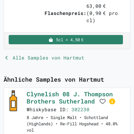
63,00 €
Flaschenpreis:
(0,90 € pro
cl)
5cl = 4,50 €
Alle Samples von Hartmut
Ähnliche Samples von Hartmut
Clynelish 08 J. Thompson
Brothers Sutherland
Whiskybase ID:
302230
8 Jahre • Single Malt • Schottland
(Highlands) • Re-Fill Hogshead • 48.0%
vol