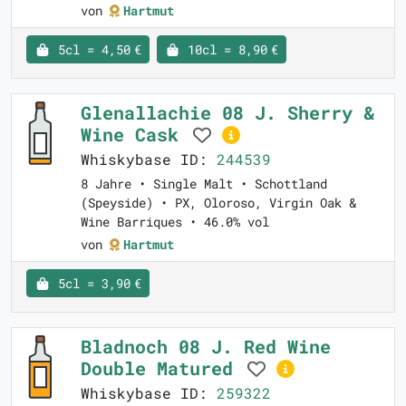
von
Hartmut
5cl = 4,50 €
10cl = 8,90 €
Glenallachie 08 J. Sherry &
Wine Cask
Whiskybase ID:
244539
8 Jahre • Single Malt • Schottland
(Speyside) • PX, Oloroso, Virgin Oak &
Wine Barriques • 46.0% vol
von
Hartmut
5cl = 3,90 €
Bladnoch 08 J. Red Wine
Double Matured
Whiskybase ID:
259322