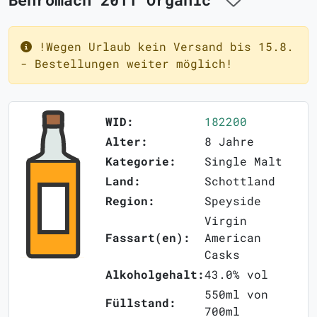
!Wegen Urlaub kein Versand bis 15.8.
- Bestellungen weiter möglich!
WID:
182200
Alter:
8 Jahre
Kategorie:
Single Malt
Land:
Schottland
Region:
Speyside
Virgin
Fassart(en):
American
Casks
Alkoholgehalt:
43.0% vol
550ml von
Füllstand:
700ml