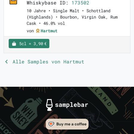
Whiskybase ID:
173502
10 Jahre • Single Malt • Schottland
(Highlands) • Bourbon, Virgin Oak, Rum
Cask • 46.0% vol
von
Hartmut
5cl = 3,90 €
Alle Samples von Hartmut