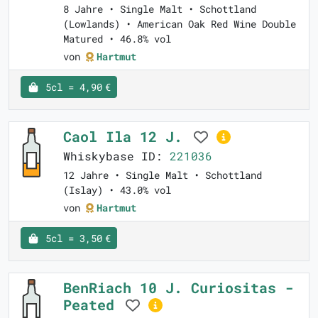
8 Jahre • Single Malt • Schottland
(Lowlands) • American Oak Red Wine Double
Matured • 46.8% vol
von
Hartmut
5cl = 4,90 €
Caol Ila 12 J.
Whiskybase ID:
221036
12 Jahre • Single Malt • Schottland
(Islay) • 43.0% vol
von
Hartmut
5cl = 3,50 €
BenRiach 10 J. Curiositas -
Peated