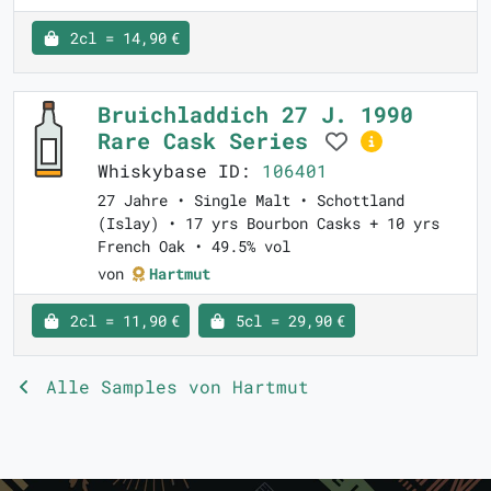
2cl = 14,90 €
Bruichladdich 27 J. 1990
Rare Cask Series
Whiskybase ID:
106401
27 Jahre • Single Malt • Schottland
(Islay) • 17 yrs Bourbon Casks + 10 yrs
French Oak • 49.5% vol
von
Hartmut
2cl = 11,90 €
5cl = 29,90 €
Alle Samples von Hartmut