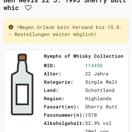
whic
!Wegen Urlaub kein Versand bis 15.8.
- Bestellungen weiter möglich!
Nymphs of Whisky Collection
WID:
114456
Alter:
22 Jahre
Kategorie:
Single Malt
Land:
Schottland
Region:
Highlands
Fassart(en):
Sherry Butt
Fassnummer(n):
1510
Alkoholgehalt:
52.9% vol
20ml von