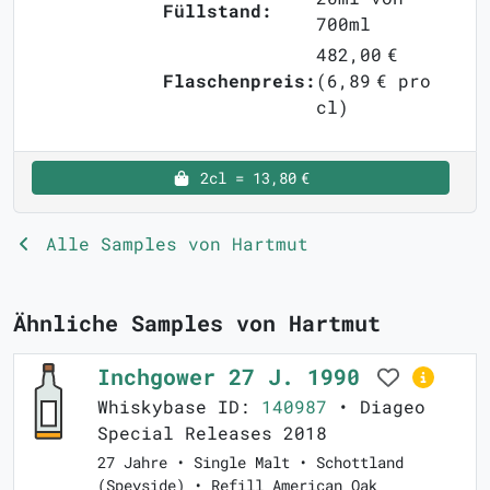
Füllstand:
700ml
482,00 €
Flaschenpreis:
(6,89 € pro
cl)
2cl = 13,80 €
Alle Samples von Hartmut
Ähnliche Samples von Hartmut
Inchgower 27 J. 1990
Whiskybase ID:
140987
• Diageo
Special Releases 2018
27 Jahre • Single Malt • Schottland
(Speyside) • Refill American Oak