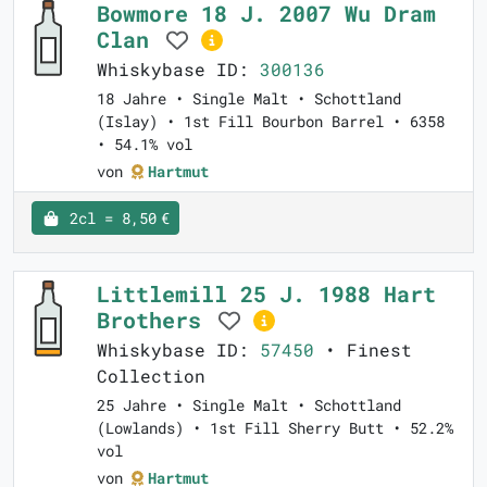
Bowmore 18 J. 2007 Wu Dram
Clan
Whiskybase ID:
300136
18 Jahre • Single Malt • Schottland
(Islay) • 1st Fill Bourbon Barrel • 6358
• 54.1% vol
von
Hartmut
2cl = 8,50 €
Littlemill 25 J. 1988 Hart
Brothers
Whiskybase ID:
57450
• Finest
Collection
25 Jahre • Single Malt • Schottland
(Lowlands) • 1st Fill Sherry Butt • 52.2%
vol
von
Hartmut