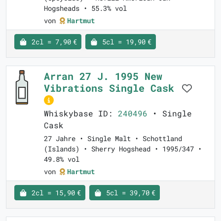
Hogsheads • 55.3% vol
von
Hartmut
2cl = 7,90 €
5cl = 19,90 €
Arran 27 J. 1995 New
Vibrations Single Cask
Whiskybase ID:
240496
• Single
Cask
27 Jahre • Single Malt • Schottland
(Islands) • Sherry Hogshead • 1995/347 •
49.8% vol
von
Hartmut
2cl = 15,90 €
5cl = 39,70 €