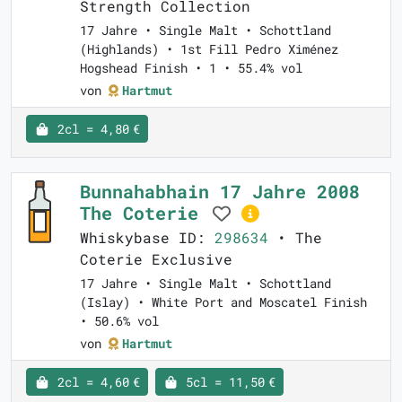
Strength Collection
17 Jahre • Single Malt • Schottland
(Highlands) • 1st Fill Pedro Ximénez
Hogshead Finish • 1 • 55.4% vol
von
Hartmut
2cl = 4,80 €
Bunnahabhain 17 Jahre 2008
The Coterie
Whiskybase ID:
298634
• The
Coterie Exclusive
17 Jahre • Single Malt • Schottland
(Islay) • White Port and Moscatel Finish
• 50.6% vol
von
Hartmut
2cl = 4,60 €
5cl = 11,50 €