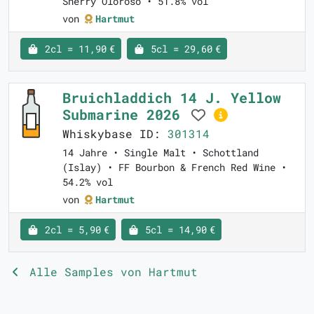
Sherry Oloroso • 51.8% vol
von
Hartmut
2cl = 11,90 €
5cl = 29,60 €
Bruichladdich 14 J. Yellow
Submarine 2026
Whiskybase ID:
301314
14 Jahre • Single Malt • Schottland
(Islay) • FF Bourbon & French Red Wine •
54.2% vol
von
Hartmut
2cl = 5,90 €
5cl = 14,90 €
Alle Samples von Hartmut