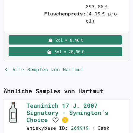
293,00 €
Flaschenpreis:
(4,19 € pro
cl)
2cl = 8,40 €
5cl = 20,90 €
Alle Samples von Hartmut
Ähnliche Samples von Hartmut
Teaninich 17 J. 2007
Signatory - Symington’s
Choice
Whiskybase ID:
269919
• Cask