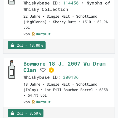
Whiskybase ID:
114456
• Nymphs of
Whisky Collection
22 Jahre • Single Malt • Schottland
(Highlands) • Sherry Butt • 1510 • 52.9%
vol
von
Hartmut
2cl = 13,80 €
Bowmore 18 J. 2007 Wu Dram
Clan
Whiskybase ID:
300136
18 Jahre • Single Malt • Schottland
(Islay) • 1st Fill Bourbon Barrel • 6358
• 54.1% vol
von
Hartmut
2cl = 8,50 €