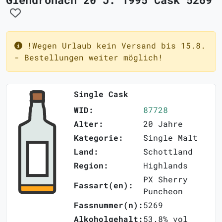
!Wegen Urlaub kein Versand bis 15.8.
- Bestellungen weiter möglich!
Single Cask
WID:
87728
Alter:
20 Jahre
Kategorie:
Single Malt
Land:
Schottland
Region:
Highlands
PX Sherry
Fassart(en):
Puncheon
Fassnummer(n):
5269
Alkoholgehalt:
53.8% vol