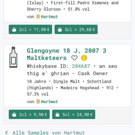
(Islay) • First-fill Pedro Ximenez and
Sherry Oloroso • 51.8% vol
von
Hartmut
2cl = 11,90 €
5cl = 29,60 €
Glengoyne 18 J. 2007 3
Maltketeers
Whiskybase ID:
284687
• an seo
thig a' ghrian - Cask Owner
18 Jahre • Single Malt • Schottland
(Highlands) • Madeira Hogshead • 912 •
57.3% vol
von
Hartmut
2cl = 9,90 €
5cl = 24,90 €
Alle Samples von Hartmut