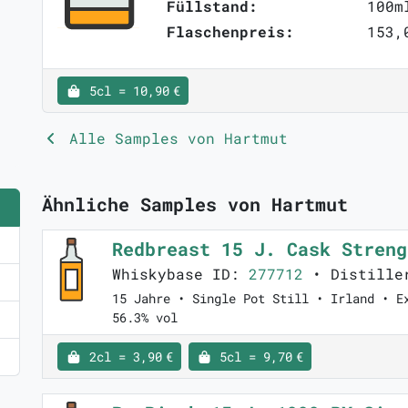
Füllstand:
100m
Flaschenpreis:
153,
5cl = 10,90 €
Alle Samples von Hartmut
Ähnliche Samples von Hartmut
Redbreast 15 J. Cask Stren
Whiskybase ID:
277712
• Distille
15 Jahre • Single Pot Still • Irland • E
56.3% vol
2cl = 3,90 €
5cl = 9,70 €