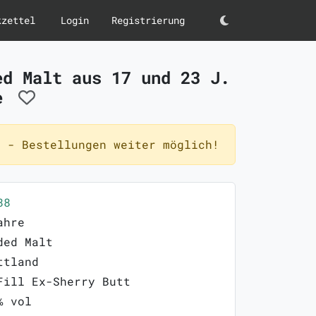
kzettel
Login
Registrierung
Darkmode
ed Malt aus 17 und 23 J.
re
 - Bestellungen weiter möglich!
88
ahre
ded Malt
ttland
Fill Ex-Sherry Butt
% vol