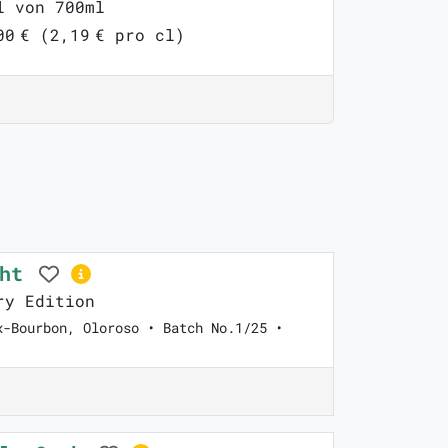
l von 700ml
00 € (2,19 € pro cl)
ght
ry Edition
x-Bourbon, Oloroso • Batch No.1/25 •