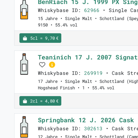
BenRiach 15 J. 1999 PX Sin
Whiskybase ID:
62966
• Single Ca
15 Jahre • Single Malt • Schottland (Spe
9150 • 55.4% vol
5cl = 9,70 €
Teaninich 17 J. 2007 Signat
Whiskybase ID:
269919
• Cask Stre
17 Jahre • Single Malt • Schottland (Hig
Hogshead Finish • 1 • 55.4% vol
2cl = 4,80 €
Springbank 12 J. 2026 Cask
Whiskybase ID:
302613
• Cask Str
12 Jahre • Single Malt • Schottland (Cam