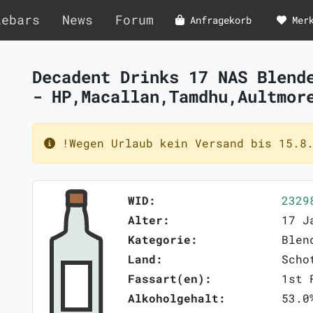
lebars
News
Forum
Anfragekorb
Mer
Decadent Drinks 17 NAS Blend
- HP,Macallan,Tamdhu,Aultmo
!Wegen Urlaub kein Versand bis 15.8.
WID:
2329
Alter:
17 J
Kategorie:
Blen
Land:
Scho
Fassart(en):
1st 
Alkoholgehalt:
53.0