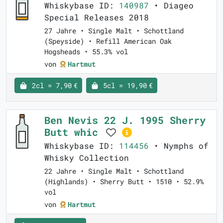
Whiskybase ID:
140987
• Diageo
Special Releases 2018
27 Jahre • Single Malt • Schottland
(Speyside) • Refill American Oak
Hogsheads • 55.3% vol
von
Hartmut
2cl = 7,90 €
5cl = 19,90 €
Ben Nevis 22 J. 1995 Sherry
Butt whic
Whiskybase ID:
114456
• Nymphs of
Whisky Collection
22 Jahre • Single Malt • Schottland
(Highlands) • Sherry Butt • 1510 • 52.9%
vol
von
Hartmut