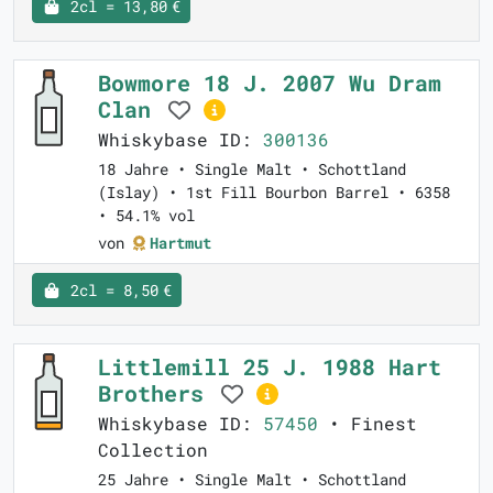
2cl = 13,80 €
Bowmore 18 J. 2007 Wu Dram
Clan
Whiskybase ID:
300136
18 Jahre • Single Malt • Schottland
(Islay) • 1st Fill Bourbon Barrel • 6358
• 54.1% vol
von
Hartmut
2cl = 8,50 €
Littlemill 25 J. 1988 Hart
Brothers
Whiskybase ID:
57450
• Finest
Collection
25 Jahre • Single Malt • Schottland