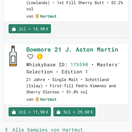
(Lowlands) • 1st Fill Sherry Butt • 52.2%
vol
von
Hartmut
2cl = 14,90 €
Bowmore 21 J. Aston Martin
Whiskybase ID:
179590
• Masters'
Selection - Edition 1
21 Jahre • Single Malt • Schottland
(Islay) • First-fill Pedro Ximenez and
Sherry Oloroso • 51.8% vol
von
Hartmut
2cl = 11,90 €
5cl = 29,60 €
Alle Samples von Hartmut