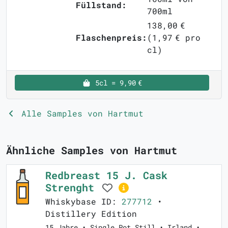
Füllstand:
700ml
138,00 €
Flaschenpreis:
(1,97 € pro
cl)
5cl = 9,90 €
Alle Samples von Hartmut
Ähnliche Samples von Hartmut
Redbreast 15 J. Cask
Strenght
Whiskybase ID:
277712
•
Distillery Edition
15 Jahre • Single Pot Still • Irland •