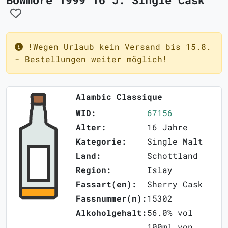
!Wegen Urlaub kein Versand bis 15.8.
- Bestellungen weiter möglich!
Alambic Classique
WID:
67156
Alter:
16 Jahre
Kategorie:
Single Malt
Land:
Schottland
Region:
Islay
Fassart(en):
Sherry Cask
Fassnummer(n):
15302
Alkoholgehalt:
56.0% vol
100ml von