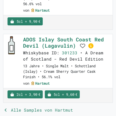
56.6% vol
von
Hartmut
5cl = 9,90 €
ADOS Islay South Coast Red
Devil (Lagavulin)
Whiskybase ID:
301233
• A Dream
of Scotland - Red Devil Edition
13 Jahre • Single Malt • Schottland
(Islay) • Cream Sherry Quarter Cask
Finish • 56.1% vol
von
Hartmut
2cl = 3,90 €
5cl = 9,60 €
Alle Samples von Hartmut