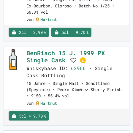
Ex-Bourbon, Oloroso • Batch No.1/25 •
56.3% vol
von
Hartmut
2cl = 3,90 €
5cl = 9,70 €
BenRiach 15 J. 1999 PX
Single Cask
Whiskybase ID:
62966
• Single
Cask Bottling
15 Jahre • Single Malt • Schottland
(Speyside) • Pedro Ximénez Sherry Finish
• 9150 • 55.4% vol
von
Hartmut
5cl = 9,70 €