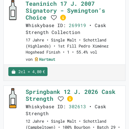
Teaninich 17 J. 2007
Signatory - Symington’s
Choice
Whiskybase ID:
269919
• Cask
Strength Collection
17 Jahre • Single Malt • Schottland
(Highlands) • 1st Fill Pedro Ximénez
Hogshead Finish • 1 • 55.4% vol
von
Hartmut
2cl = 4,80 €
Springbank 12 J. 2026 Cask
Strength
Whiskybase ID:
302613
• Cask
Strength
12 Jahre • Single Malt • Schottland
(Campbeltown) • 100% Bourbon • Batch 29 •