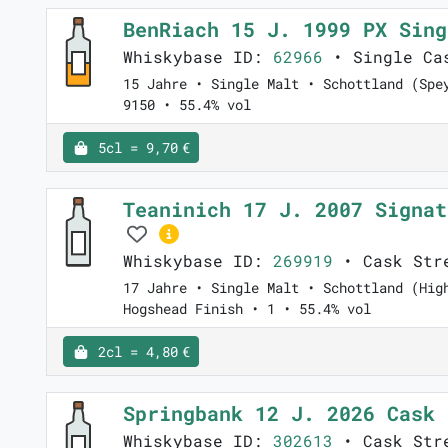
BenRiach 15 J. 1999 PX Sin
Whiskybase ID:
62966
• Single Ca
15 Jahre • Single Malt • Schottland (Spe
9150 • 55.4% vol
5cl = 9,70 €
Teaninich 17 J. 2007 Signat
Whiskybase ID:
269919
• Cask Stre
17 Jahre • Single Malt • Schottland (Hig
Hogshead Finish • 1 • 55.4% vol
2cl = 4,80 €
Springbank 12 J. 2026 Cask
Whiskybase ID:
302613
• Cask Str