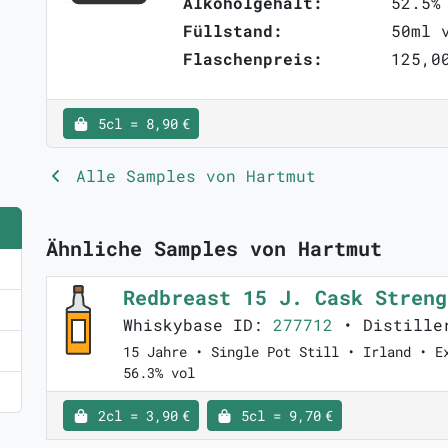
Alkoholgehalt:
52.5%
Füllstand:
50ml 
Flaschenpreis:
125,0
5cl = 8,90 €
Alle Samples von Hartmut
Ähnliche Samples von Hartmut
Redbreast 15 J. Cask Stren
Whiskybase ID:
277712
• Distille
15 Jahre • Single Pot Still • Irland • E
56.3% vol
2cl = 3,90 €
5cl = 9,70 €