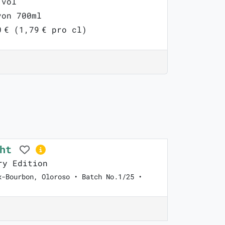
 vol
von 700ml
0 € (1,79 € pro cl)
ght
ry Edition
x-Bourbon, Oloroso • Batch No.1/25 •