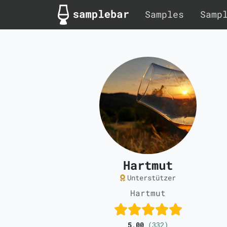
Samples
Samp
Hartmut
Unterstützer
Hartmut
5,00
(332)