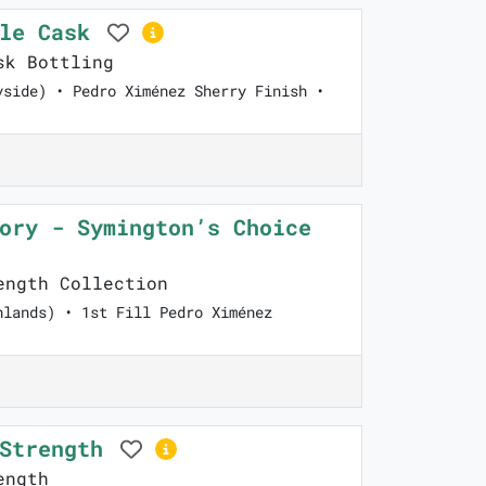
gle Cask
sk Bottling
yside) • Pedro Ximénez Sherry Finish •
ory - Symington’s Choice
ngth Collection
hlands) • 1st Fill Pedro Ximénez
 Strength
ength