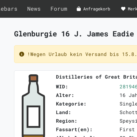
lebars
News
Forum
Anfragekorb
Mer
Glenburgie 16 J. James Eadi
!Wegen Urlaub kein Versand bis 15.8.
Distilleries of Great Brit
WID:
28194
Alter:
16 Ja
Kategorie:
Singl
Land:
Schot
Region:
Speys
Fassart(en):
First