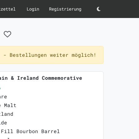
kzettel
Login
Registrierung
Darkmode
e
 - Bestellungen weiter möglich!
ain & Ireland Commemorative
6
hre
e Malt
tland
ide
 Fill Bourbon Barrel