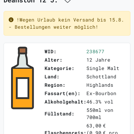
!Wegen Urlaub kein Versand bis 15.8.
- Bestellungen weiter möglich!
WID:
238677
Alter:
12 Jahre
Kategorie:
Single Malt
Land:
Schottland
Region:
Highlands
Fassart(en):
Ex-Bourbon
Alkoholgehalt:
46.3% vol
550ml von
Füllstand:
700ml
63,00 €
Flaschenpreis:
(0,90 € pro