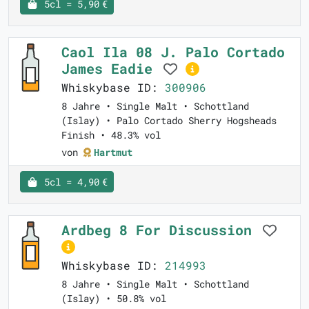
5cl = 5,90 €
Caol Ila 08 J. Palo Cortado
James Eadie
Whiskybase ID:
300906
8 Jahre • Single Malt • Schottland
(Islay) • Palo Cortado Sherry Hogsheads
Finish • 48.3% vol
von
Hartmut
5cl = 4,90 €
Ardbeg 8 For Discussion
Whiskybase ID:
214993
8 Jahre • Single Malt • Schottland
(Islay) • 50.8% vol