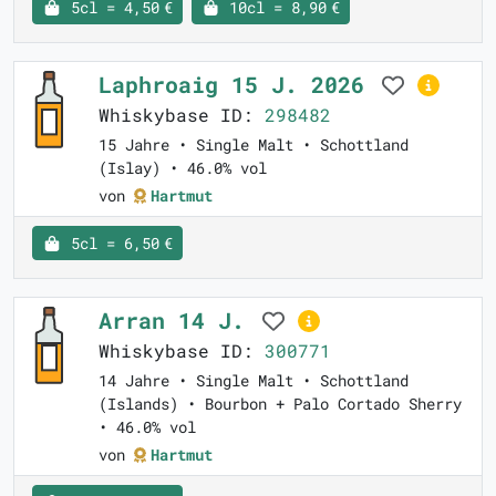
5cl = 4,50 €
10cl = 8,90 €
Laphroaig 15 J. 2026
Whiskybase ID:
298482
15 Jahre • Single Malt • Schottland
(Islay) • 46.0% vol
von
Hartmut
5cl = 6,50 €
Arran 14 J.
Whiskybase ID:
300771
14 Jahre • Single Malt • Schottland
(Islands) • Bourbon + Palo Cortado Sherry
• 46.0% vol
von
Hartmut