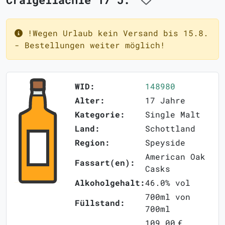
!Wegen Urlaub kein Versand bis 15.8.
- Bestellungen weiter möglich!
WID:
148980
Alter:
17 Jahre
Kategorie:
Single Malt
Land:
Schottland
Region:
Speyside
American Oak
Fassart(en):
Casks
Alkoholgehalt:
46.0% vol
700ml von
Füllstand:
700ml
109,00 €