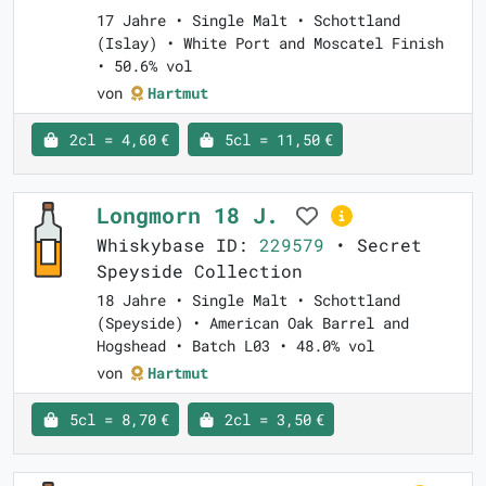
17 Jahre • Single Malt • Schottland
(Islay) • White Port and Moscatel Finish
• 50.6% vol
von
Hartmut
2cl = 4,60 €
5cl = 11,50 €
Longmorn 18 J.
Whiskybase ID:
229579
• Secret
Speyside Collection
18 Jahre • Single Malt • Schottland
(Speyside) • American Oak Barrel and
Hogshead • Batch L03 • 48.0% vol
von
Hartmut
5cl = 8,70 €
2cl = 3,50 €