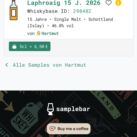
Laphroaig 15 J. 2026
Whiskybase ID:
298482
15 Jahre • Single Malt • Schottland
(Islay) • 46.0% vol
von
Hartmut
5cl = 6,50 €
Alle Samples von Hartmut