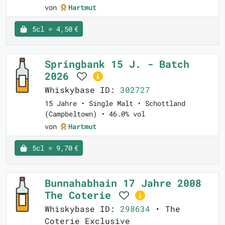
von
Hartmut
5cl = 4,50 €
Springbank 15 J. - Batch
2026
Whiskybase ID:
302727
15 Jahre • Single Malt • Schottland
(Campbeltown) • 46.0% vol
von
Hartmut
5cl = 9,70 €
Bunnahabhain 17 Jahre 2008
The Coterie
Whiskybase ID:
298634
• The
Coterie Exclusive