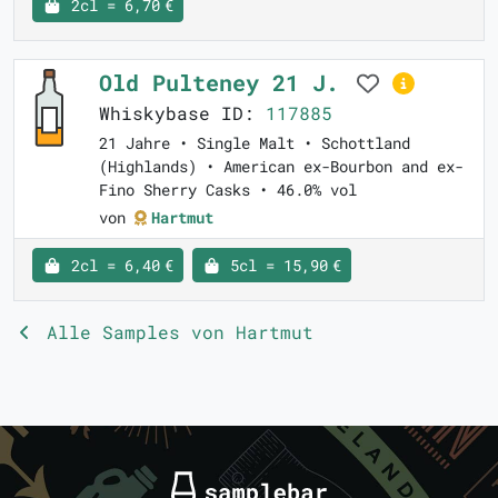
2cl = 6,70 €
Old Pulteney 21 J.
Whiskybase ID:
117885
21 Jahre • Single Malt • Schottland
(Highlands) • American ex-Bourbon and ex-
Fino Sherry Casks • 46.0% vol
von
Hartmut
2cl = 6,40 €
5cl = 15,90 €
Alle Samples von Hartmut