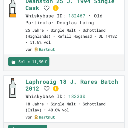
Deanston 25 J. 1994 Single
Cask
Whiskybase ID:
182467
• Old
Particular Douglas Laing
25 Jahre • Single Malt • Schottland
(Highlands) • Refill Hogshead • DL 14182
• 51.6% vol
von
Hartmut
5cl = 11,90 €
Laphroaig 18 J. Rares Batch
2012
Whiskybase ID:
183330
18 Jahre • Single Malt • Schottland
(Islay) • 48.0% vol
von
Hartmut