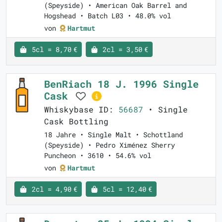
(Speyside) • American Oak Barrel and
Hogshead • Batch L03 • 48.0% vol
von
Hartmut
5cl = 8,70 €
2cl = 3,50 €
BenRiach 18 J. 1996 Single
Cask
Whiskybase ID:
56687
• Single
Cask Bottling
18 Jahre • Single Malt • Schottland
(Speyside) • Pedro Ximénez Sherry
Puncheon • 3610 • 54.6% vol
von
Hartmut
2cl = 4,90 €
5cl = 12,40 €