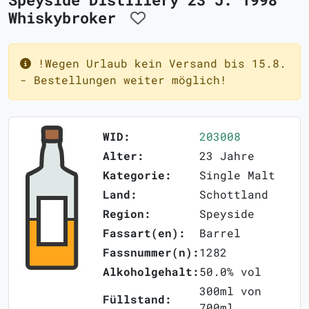
Whiskybroker
!Wegen Urlaub kein Versand bis 15.8.
- Bestellungen weiter möglich!
WID:
203008
Alter:
23 Jahre
Kategorie:
Single Malt
Land:
Schottland
Region:
Speyside
Fassart(en):
Barrel
Fassnummer(n):
1282
Alkoholgehalt:
50.0% vol
300ml von
Füllstand:
700ml