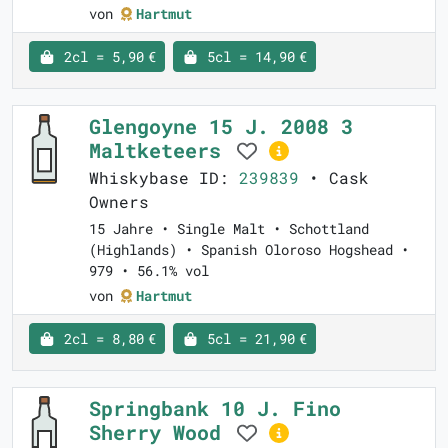
von
Hartmut
2cl = 5,90 €
5cl = 14,90 €
Glengoyne 15 J. 2008 3
Maltketeers
Whiskybase ID:
239839
• Cask
Owners
15 Jahre • Single Malt • Schottland
(Highlands) • Spanish Oloroso Hogshead •
979 • 56.1% vol
von
Hartmut
2cl = 8,80 €
5cl = 21,90 €
Springbank 10 J. Fino
Sherry Wood