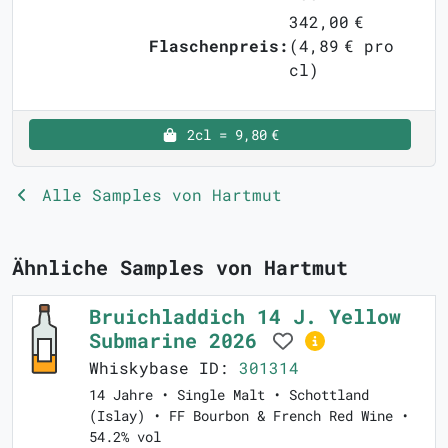
342,00 €
Flaschenpreis:
(4,89 € pro
cl)
2cl = 9,80 €
Alle Samples von Hartmut
Ähnliche Samples von Hartmut
Bruichladdich 14 J. Yellow
Submarine 2026
Whiskybase ID:
301314
14 Jahre • Single Malt • Schottland
(Islay) • FF Bourbon & French Red Wine •
54.2% vol