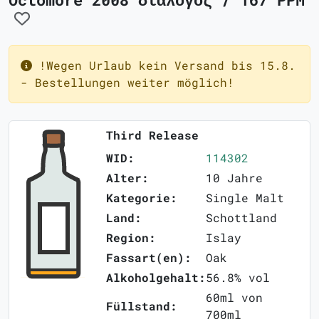
!Wegen Urlaub kein Versand bis 15.8.
- Bestellungen weiter möglich!
Third Release
WID:
114302
Alter:
10 Jahre
Kategorie:
Single Malt
Land:
Schottland
Region:
Islay
Fassart(en):
Oak
Alkoholgehalt:
56.8% vol
60ml von
Füllstand:
700ml