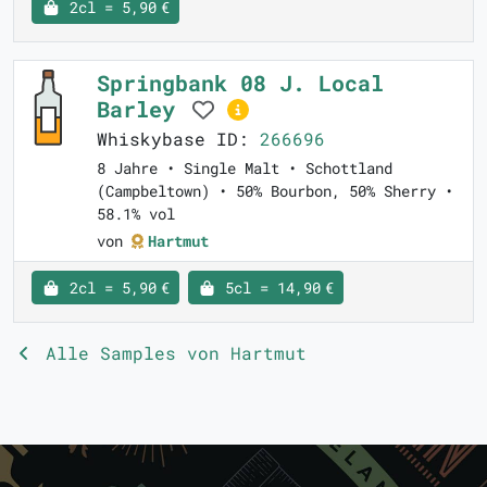
2cl = 5,90 €
Springbank 08 J. Local
Barley
Whiskybase ID:
266696
8 Jahre • Single Malt • Schottland
(Campbeltown) • 50% Bourbon, 50% Sherry •
58.1% vol
von
Hartmut
2cl = 5,90 €
5cl = 14,90 €
Alle Samples von Hartmut