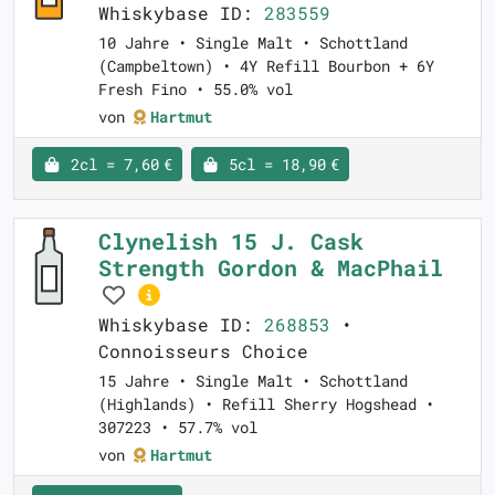
Whiskybase ID:
283559
10 Jahre • Single Malt • Schottland
(Campbeltown) • 4Y Refill Bourbon + 6Y
Fresh Fino • 55.0% vol
von
Hartmut
2cl = 7,60 €
5cl = 18,90 €
Clynelish 15 J. Cask
Strength Gordon & MacPhail
Whiskybase ID:
268853
•
Connoisseurs Choice
15 Jahre • Single Malt • Schottland
(Highlands) • Refill Sherry Hogshead •
307223 • 57.7% vol
von
Hartmut