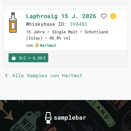
Laphroaig 15 J. 2026
Whiskybase ID:
298482
15 Jahre • Single Malt • Schottland
(Islay) • 46.0% vol
von
Hartmut
5cl = 6,50 €
Alle Samples von Hartmut