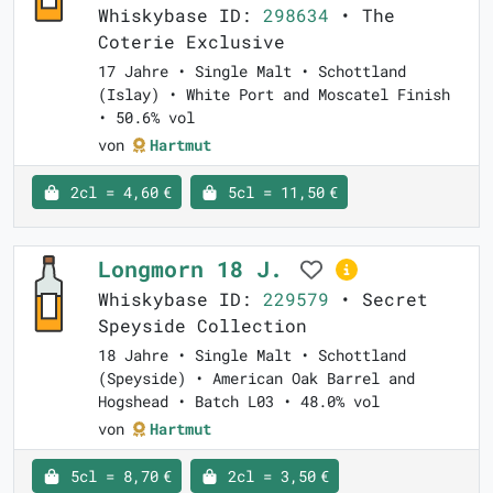
Whiskybase ID:
298634
• The
Coterie Exclusive
17 Jahre • Single Malt • Schottland
(Islay) • White Port and Moscatel Finish
• 50.6% vol
von
Hartmut
2cl = 4,60 €
5cl = 11,50 €
Longmorn 18 J.
Whiskybase ID:
229579
• Secret
Speyside Collection
18 Jahre • Single Malt • Schottland
(Speyside) • American Oak Barrel and
Hogshead • Batch L03 • 48.0% vol
von
Hartmut
5cl = 8,70 €
2cl = 3,50 €