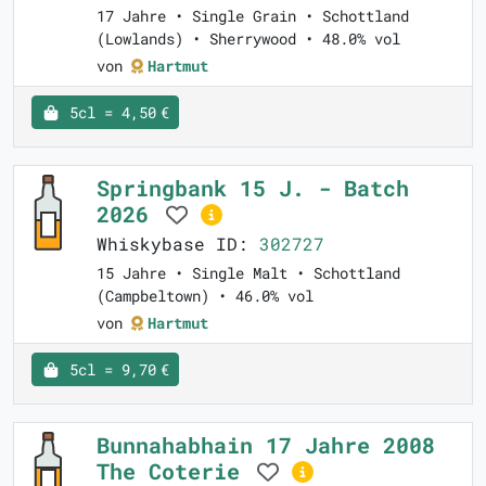
17 Jahre • Single Grain • Schottland
(Lowlands) • Sherrywood • 48.0% vol
von
Hartmut
5cl = 4,50 €
Springbank 15 J. - Batch
2026
Whiskybase ID:
302727
15 Jahre • Single Malt • Schottland
(Campbeltown) • 46.0% vol
von
Hartmut
5cl = 9,70 €
Bunnahabhain 17 Jahre 2008
The Coterie