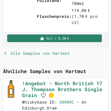
Füllstand:
700ml
119,00 €
Flaschenpreis:
(1,70 € pro
cl)
5cl = 8,50 €
Alle Samples von Hartmut
Ähnliche Samples von Hartmut
!Angebot - North British 17
J. Thompson Brothers Single
Grain
Whiskybase ID:
300002
• An
Edinburgh Dram