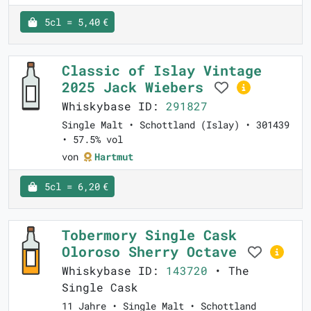
5cl = 5,40 €
Classic of Islay Vintage
2025 Jack Wiebers
Whiskybase ID:
291827
Single Malt • Schottland (Islay) • 301439
• 57.5% vol
von
Hartmut
5cl = 6,20 €
Tobermory Single Cask
Oloroso Sherry Octave
Whiskybase ID:
143720
• The
Single Cask
11 Jahre • Single Malt • Schottland