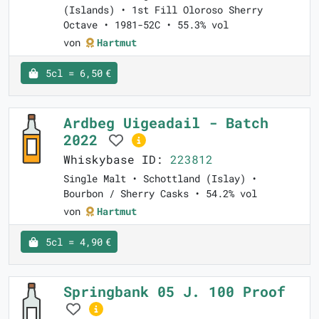
(Islands) • 1st Fill Oloroso Sherry
Octave • 1981-52C • 55.3% vol
von
Hartmut
5cl = 6,50 €
Ardbeg Uigeadail - Batch
2022
Whiskybase ID:
223812
Single Malt • Schottland (Islay) •
Bourbon / Sherry Casks • 54.2% vol
von
Hartmut
5cl = 4,90 €
Springbank 05 J. 100 Proof