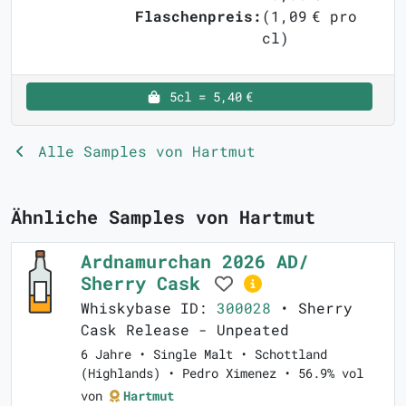
Flaschenpreis:
(1,09 € pro
cl)
5cl = 5,40 €
Alle Samples von Hartmut
Ähnliche Samples von Hartmut
Ardnamurchan 2026 AD/
Sherry Cask
Whiskybase ID:
300028
• Sherry
Cask Release - Unpeated
6 Jahre • Single Malt • Schottland
(Highlands) • Pedro Ximenez • 56.9% vol
von
Hartmut