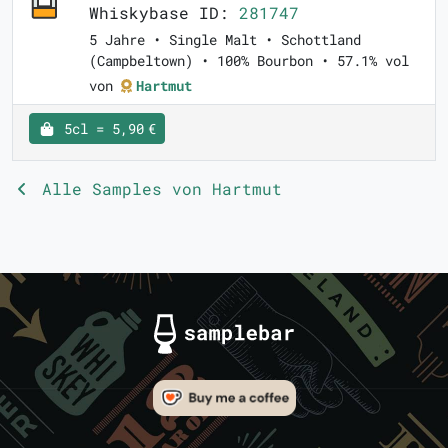
Whiskybase ID:
281747
5 Jahre • Single Malt • Schottland
(Campbeltown) • 100% Bourbon • 57.1% vol
von
Hartmut
5cl = 5,90 €
Alle Samples von Hartmut