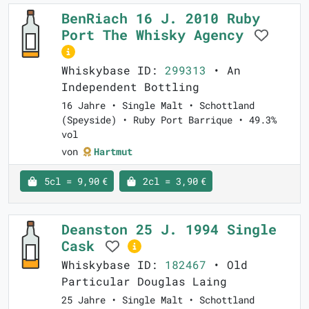
BenRiach 16 J. 2010 Ruby
Port The Whisky Agency
Whiskybase ID:
299313
• An
Independent Bottling
16 Jahre • Single Malt • Schottland
(Speyside) • Ruby Port Barrique • 49.3%
vol
von
Hartmut
5cl = 9,90 €
2cl = 3,90 €
Deanston 25 J. 1994 Single
Cask
Whiskybase ID:
182467
• Old
Particular Douglas Laing
25 Jahre • Single Malt • Schottland