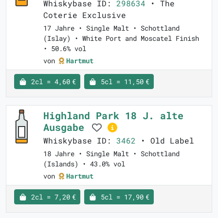
Whiskybase ID:
298634
• The
Coterie Exclusive
17 Jahre • Single Malt • Schottland
(Islay) • White Port and Moscatel Finish
• 50.6% vol
von
Hartmut
2cl = 4,60 €
5cl = 11,50 €
Highland Park 18 J. alte
Ausgabe
Whiskybase ID:
3462
• Old Label
18 Jahre • Single Malt • Schottland
(Islands) • 43.0% vol
von
Hartmut
2cl = 7,20 €
5cl = 17,90 €