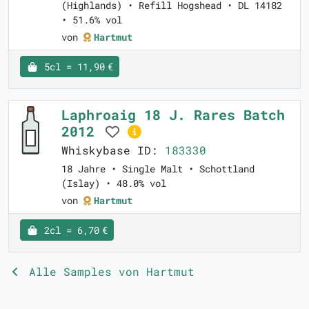
(Highlands) • Refill Hogshead • DL 14182
• 51.6% vol
von
Hartmut
5cl = 11,90 €
Laphroaig 18 J. Rares Batch
2012
Whiskybase ID:
183330
18 Jahre • Single Malt • Schottland
(Islay) • 48.0% vol
von
Hartmut
2cl = 6,70 €
Alle Samples von Hartmut