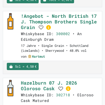
!Angebot - North British 17
J. Thompson Brothers Single
Grain
Whiskybase ID:
300002
• An
Edinburgh Dram
17 Jahre • Single Grain • Schottland
(Lowlands) • Sherrywood • 48.0% vol
von
Hartmut
5cl = 4,50 €
Hazelburn 07 J. 2026
Oloroso Cask
Whiskybase ID:
302718
• Oloroso
Cask Matured