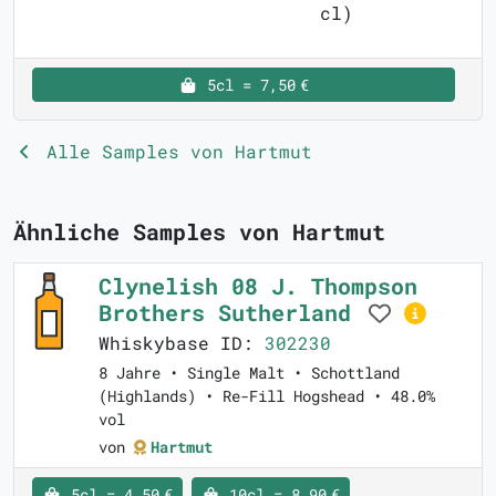
cl)
5cl = 7,50 €
Alle Samples von Hartmut
Ähnliche Samples von Hartmut
Clynelish 08 J. Thompson
Brothers Sutherland
Whiskybase ID:
302230
8 Jahre • Single Malt • Schottland
(Highlands) • Re-Fill Hogshead • 48.0%
vol
von
Hartmut
5cl = 4,50 €
10cl = 8,90 €