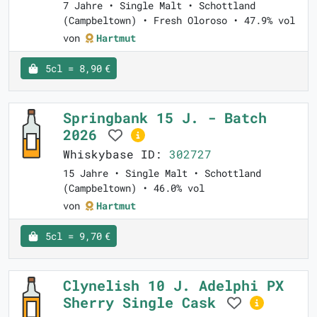
7 Jahre • Single Malt • Schottland
(Campbeltown) • Fresh Oloroso • 47.9% vol
von
Hartmut
5cl = 8,90 €
Springbank 15 J. - Batch
2026
Whiskybase ID:
302727
15 Jahre • Single Malt • Schottland
(Campbeltown) • 46.0% vol
von
Hartmut
5cl = 9,70 €
Clynelish 10 J. Adelphi PX
Sherry Single Cask