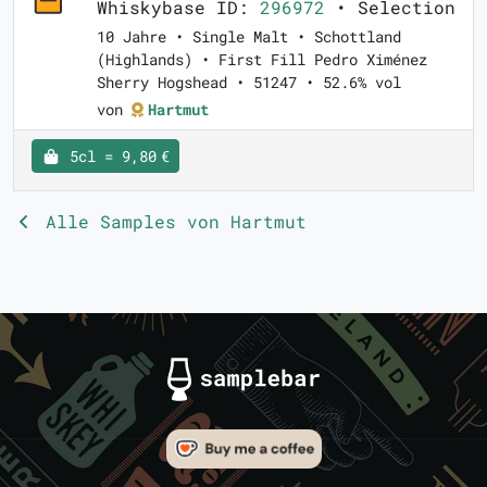
Whiskybase ID:
296972
• Selection
10 Jahre • Single Malt • Schottland
(Highlands) • First Fill Pedro Ximénez
Sherry Hogshead • 51247 • 52.6% vol
von
Hartmut
5cl = 9,80 €
Alle Samples von Hartmut