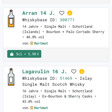
Arran 14 J.
Whiskybase ID:
300771
14 Jahre • Single Malt • Schottland
(Islands) • Bourbon + Palo Cortado Sherry
• 46.0% vol
von
Hartmut
5cl = 5,90 €
Lagavulin 16 J.
Whiskybase ID:
51469
• Islay
Single Malt Scotch Whisky
16 Jahre • Single Malt • Schottland
(Islay) • Ex-Bourbon & Sherry Casks •
43.0% vol
von
Hartmut