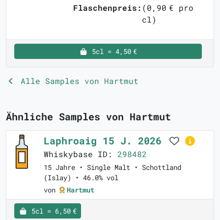
Flaschenpreis:
(0,90 € pro
cl)
5cl = 4,50 €
Alle Samples von Hartmut
Ähnliche Samples von Hartmut
Laphroaig 15 J. 2026
Whiskybase ID:
298482
15 Jahre • Single Malt • Schottland
(Islay) • 46.0% vol
von
Hartmut
5cl = 6,50 €