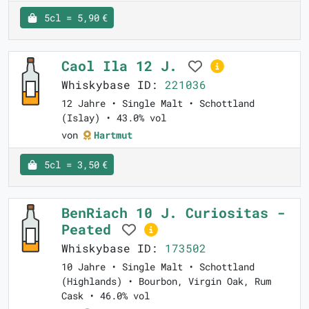
5cl = 5,90 €
Caol Ila 12 J.
Whiskybase ID:
221036
12 Jahre • Single Malt • Schottland
(Islay) • 43.0% vol
von
Hartmut
5cl = 3,50 €
BenRiach 10 J. Curiositas -
Peated
Whiskybase ID:
173502
10 Jahre • Single Malt • Schottland
(Highlands) • Bourbon, Virgin Oak, Rum
Cask • 46.0% vol