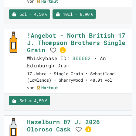
von
Hartmut
5cl = 4,50 €
10cl = 8,90 €
!Angebot - North British 17
J. Thompson Brothers Single
Grain
Whiskybase ID:
300002
• An
Edinburgh Dram
17 Jahre • Single Grain • Schottland
(Lowlands) • Sherrywood • 48.0% vol
von
Hartmut
5cl = 4,50 €
Hazelburn 07 J. 2026
Oloroso Cask