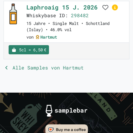
Laphroaig 15 J. 2026
Whiskybase ID:
298482
15 Jahre • Single Malt • Schottland
(Islay) • 46.0% vol
von
Hartmut
5cl = 6,50 €
Alle Samples von Hartmut