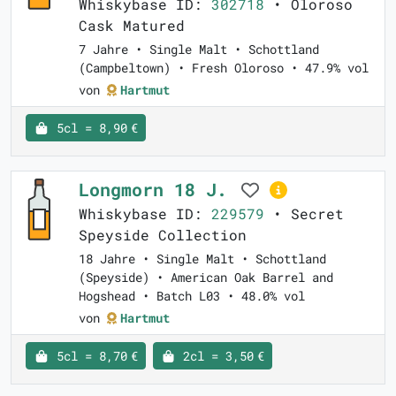
Whiskybase ID:
302718
• Oloroso
Cask Matured
7 Jahre • Single Malt • Schottland
(Campbeltown) • Fresh Oloroso • 47.9% vol
von
Hartmut
5cl = 8,90 €
Longmorn 18 J.
Whiskybase ID:
229579
• Secret
Speyside Collection
18 Jahre • Single Malt • Schottland
(Speyside) • American Oak Barrel and
Hogshead • Batch L03 • 48.0% vol
von
Hartmut
5cl = 8,70 €
2cl = 3,50 €