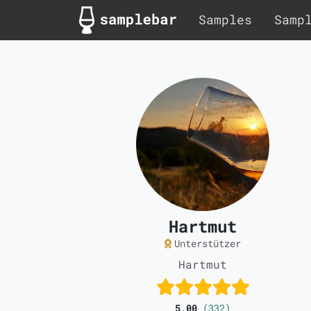
Samples
Samp
Hartmut
Unterstützer
Hartmut
5,00
(332)