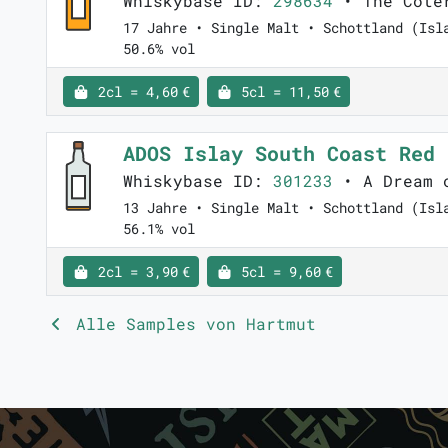
Whiskybase ID:
298634
• The Coter
17 Jahre • Single Malt • Schottland (Isl
50.6% vol
2cl = 4,60 €
5cl = 11,50 €
ADOS Islay South Coast Red
Whiskybase ID:
301233
• A Dream o
13 Jahre • Single Malt • Schottland (Isl
56.1% vol
2cl = 3,90 €
5cl = 9,60 €
Alle Samples von Hartmut