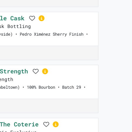
gle Cask
sk Bottling
yside) • Pedro Ximénez Sherry Finish •
 Strength
ength
pbeltown) • 100% Bourbon • Batch 29 •
 The Coterie