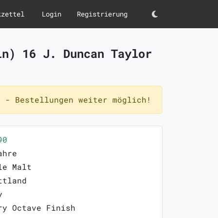
kzettel
Login
Registrierung
Darkmode
in) 16 J. Duncan Taylor
 - Bestellungen weiter möglich!
90
ahre
le Malt
ttland
y
ry Octave Finish