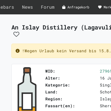
lebars
News
Forum
Anfragekorb
Mer
An Islay Distillery (Lagavul
!Wegen Urlaub kein Versand bis 15.8.
WID:
2796
Alter:
16 J
Kategorie:
Sing
Land:
Scho
Region:
Isla
Fassart(en):
Sher