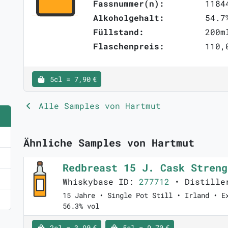
Fassnummer(n):
1184
Alkoholgehalt:
54.7
Füllstand:
200m
Flaschenpreis:
110,
5cl = 7,90 €
Alle Samples von Hartmut
Ähnliche Samples von Hartmut
Redbreast 15 J. Cask Stren
Whiskybase ID:
277712
• Distille
15 Jahre • Single Pot Still • Irland • E
56.3% vol
2cl = 3,90 €
5cl = 9,70 €