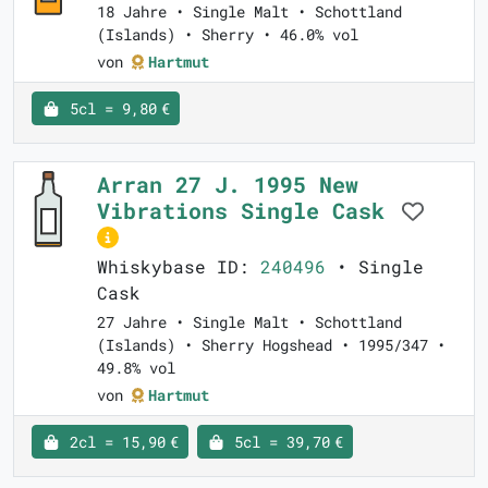
18 Jahre • Single Malt • Schottland
(Islands) • Sherry • 46.0% vol
von
Hartmut
5cl = 9,80 €
Arran 27 J. 1995 New
Vibrations Single Cask
Whiskybase ID:
240496
• Single
Cask
27 Jahre • Single Malt • Schottland
(Islands) • Sherry Hogshead • 1995/347 •
49.8% vol
von
Hartmut
2cl = 15,90 €
5cl = 39,70 €