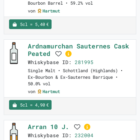
Bourbon Barrel • 59.2% vol
von
Hartmut
5cl = 5,40 €
Ardnamurchan Sauternes Cask
Peated
Whiskybase ID:
281995
Single Malt • Schottland (Highlands) •
Ex-Bourbon & Ex-Sauternes Barrique •
50.0% vol
von
Hartmut
5cl = 4,90 €
Arran 10 J.
Whiskybase ID:
232004