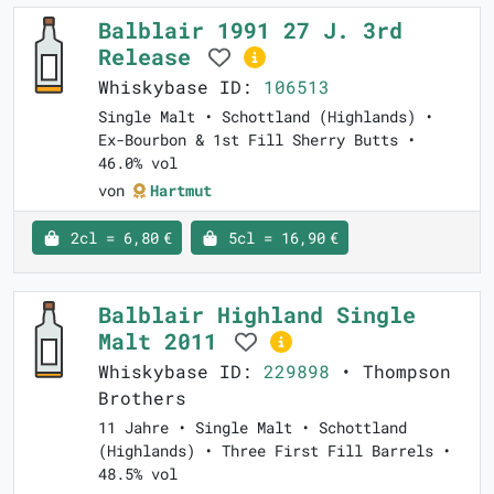
Balblair 1991 27 J. 3rd
Release
Whiskybase ID:
106513
Single Malt • Schottland (Highlands) •
Ex-Bourbon & 1st Fill Sherry Butts •
46.0% vol
von
Hartmut
2cl = 6,80 €
5cl = 16,90 €
Balblair Highland Single
Malt 2011
Whiskybase ID:
229898
• Thompson
Brothers
11 Jahre • Single Malt • Schottland
(Highlands) • Three First Fill Barrels •
48.5% vol