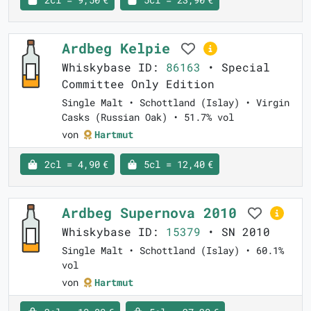
Ardbeg Kelpie
Whiskybase ID:
86163
• Special
Committee Only Edition
Single Malt • Schottland (Islay) • Virgin
Casks (Russian Oak) • 51.7% vol
von
Hartmut
2cl = 4,90 €
5cl = 12,40 €
Ardbeg Supernova 2010
Whiskybase ID:
15379
• SN 2010
Single Malt • Schottland (Islay) • 60.1%
vol
von
Hartmut