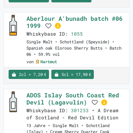
Aberlour A'bunadh batch #06
1999
Whiskybase ID:
1055
Single Malt • Schottland (Speyside) •
Spanish oak Oloroso Sherry Butts • Batch
06 • 59.9% vol
von
Hartmut
2cl = 7,20 €
5cl = 17,90 €
ADOS Islay South Coast Red
Devil (Lagavulin)
Whiskybase ID:
301233
• A Dream
of Scotland - Red Devil Edition
13 Jahre • Single Malt • Schottland
(Islay) • Cream Sherry Quarter Cask