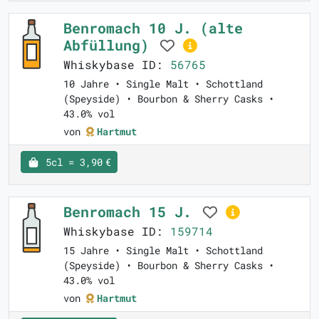
Benromach 10 J. (alte
Abfüllung)
Whiskybase ID:
56765
10 Jahre • Single Malt • Schottland
(Speyside) • Bourbon & Sherry Casks •
43.0% vol
von
Hartmut
5cl = 3,90 €
Benromach 15 J.
Whiskybase ID:
159714
15 Jahre • Single Malt • Schottland
(Speyside) • Bourbon & Sherry Casks •
43.0% vol
von
Hartmut