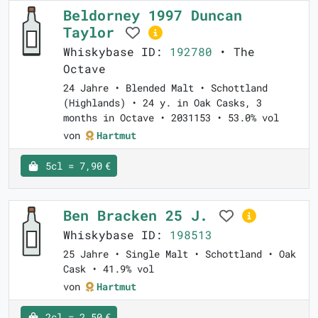
Beldorney 1997 Duncan
Taylor
Whiskybase ID:
192780
• The
Octave
24 Jahre • Blended Malt • Schottland
(Highlands) • 24 y. in Oak Casks, 3
months in Octave • 2031153 • 53.0% vol
von
Hartmut
5cl = 7,90 €
Ben Bracken 25 J.
Whiskybase ID:
198513
25 Jahre • Single Malt • Schottland • Oak
Cask • 41.9% vol
von
Hartmut
2cl = 2,50 €