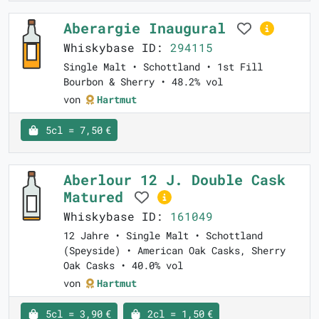
Aberargie Inaugural
Whiskybase ID:
294115
Single Malt • Schottland • 1st Fill
Bourbon & Sherry • 48.2% vol
von
Hartmut
5cl = 7,50 €
Aberlour 12 J. Double Cask
Matured
Whiskybase ID:
161049
12 Jahre • Single Malt • Schottland
(Speyside) • American Oak Casks, Sherry
Oak Casks • 40.0% vol
von
Hartmut
5cl = 3,90 €
2cl = 1,50 €