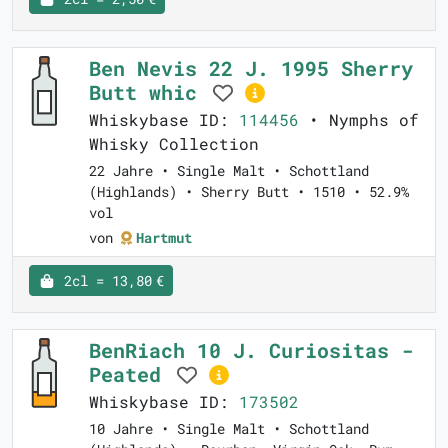
Ben Nevis 22 J. 1995 Sherry
Butt whic
Whiskybase ID:
114456
• Nymphs of
Whisky Collection
22 Jahre • Single Malt • Schottland
(Highlands) • Sherry Butt • 1510 • 52.9%
vol
von
Hartmut
2cl = 13,80 €
BenRiach 10 J. Curiositas -
Peated
Whiskybase ID:
173502
10 Jahre • Single Malt • Schottland