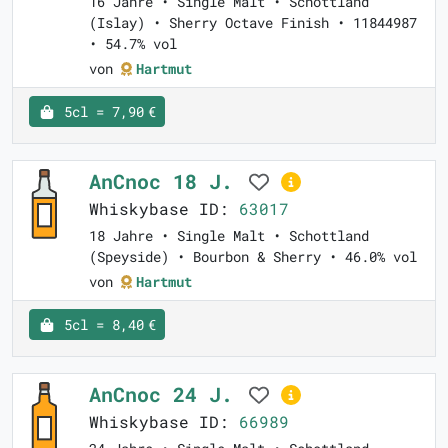
16 Jahre • Single Malt • Schottland
(Islay) • Sherry Octave Finish • 11844987
• 54.7% vol
von
Hartmut
5cl = 7,90 €
AnCnoc 18 J.
Whiskybase ID:
63017
18 Jahre • Single Malt • Schottland
(Speyside) • Bourbon & Sherry • 46.0% vol
von
Hartmut
5cl = 8,40 €
AnCnoc 24 J.
Whiskybase ID:
66989