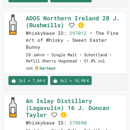
ADOS Northern Ireland 28 J.
(Bushmills)
Whiskybase ID:
297012
• The Fine
Art of Whisky - Sweet Easter
Bunny
28 Jahre • Single Malt • Schottland •
Refill Sherry Hogshead • 51.8% vol
von
Hartmut
2cl = 7,60 €
5cl = 18,90 €
An Islay Distillery
(Lagavulin) 16 J. Duncan
Taylor
Whiskybase ID:
279690