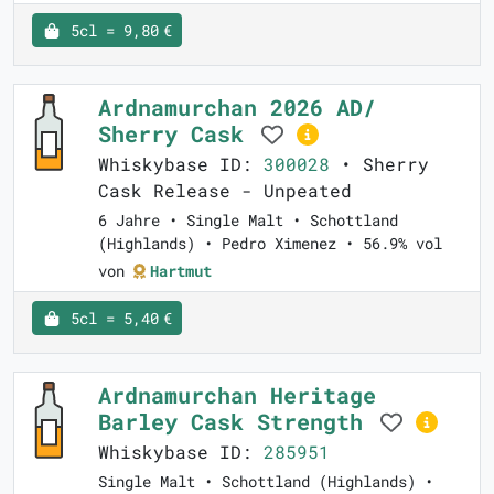
5cl = 9,80 €
Ardnamurchan 2026 AD/
Sherry Cask
Whiskybase ID:
300028
• Sherry
Cask Release - Unpeated
6 Jahre • Single Malt • Schottland
(Highlands) • Pedro Ximenez • 56.9% vol
von
Hartmut
5cl = 5,40 €
Ardnamurchan Heritage
Barley Cask Strength
Whiskybase ID:
285951
Single Malt • Schottland (Highlands) •