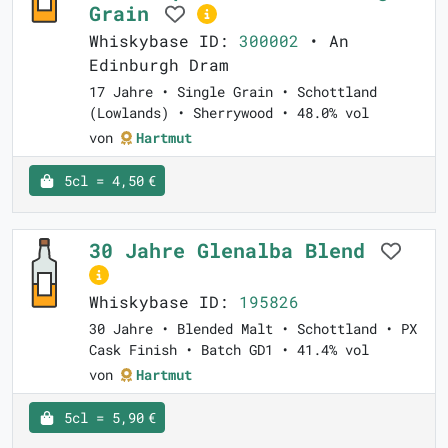
Grain
Whiskybase ID:
300002
• An
Edinburgh Dram
17 Jahre • Single Grain • Schottland
(Lowlands) • Sherrywood • 48.0% vol
von
Hartmut
5cl = 4,50 €
30 Jahre Glenalba Blend
Whiskybase ID:
195826
30 Jahre • Blended Malt • Schottland • PX
Cask Finish • Batch GD1 • 41.4% vol
von
Hartmut
5cl = 5,90 €