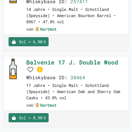
Whiskybase ID:
257411
14 Jahre • Single Malt • Schottland
(Speyside) • American Bourbon Barrel •
8967 • 47.8% vol
von
Hartmut
5cl = 6,90 €
Balvenie 17 J. Double Wood
Whiskybase ID:
38464
17 Jahre • Single Malt • Schottland
(Speyside) • American Oak and Sherry Oak
Casks • 43.0% vol
von
Hartmut
5cl = 8,90 €