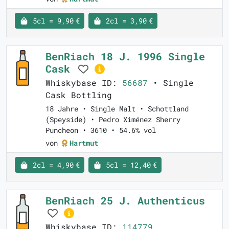
5cl = 9,90 €
2cl = 3,90 €
BenRiach 18 J. 1996 Single
Cask
Whiskybase ID:
56687
• Single
Cask Bottling
18 Jahre • Single Malt • Schottland
(Speyside) • Pedro Ximénez Sherry
Puncheon • 3610 • 54.6% vol
von
Hartmut
2cl = 4,90 €
5cl = 12,40 €
BenRiach 25 J. Authenticus
Whiskybase ID:
114779