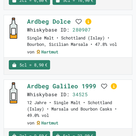
2cl = 6,80 €
5cl = 16,90 €
Ardbeg Dolce
Whiskybase ID:
280907
Single Malt • Schottland (Islay) •
Bourbon, Sicilian Marsala • 47.8% vol
von
Hartmut
5cl = 8,90 €
Ardbeg Galileo 1999
Whiskybase ID:
34525
12 Jahre • Single Malt • Schottland
(Islay) • Marsala und Bourbon Casks •
49.0% vol
von
Hartmut
2cl = 9,50 €
5cl = 23,90 €