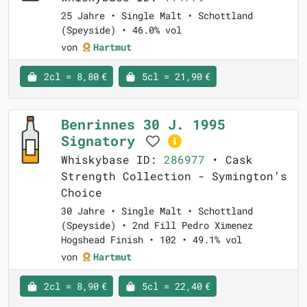
25 Jahre • Single Malt • Schottland
(Speyside) • 46.0% vol
von
Hartmut
2cl = 8,80 €
5cl = 21,90 €
Benrinnes 30 J. 1995
Signatory
Whiskybase ID:
286977
• Cask
Strength Collection - Symington’s
Choice
30 Jahre • Single Malt • Schottland
(Speyside) • 2nd Fill Pedro Ximenez
Hogshead Finish • 102 • 49.1% vol
von
Hartmut
2cl = 8,90 €
5cl = 22,40 €