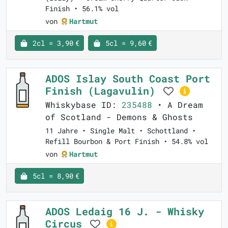
Finish • 56.1% vol
von
Hartmut
2cl = 3,90 €
5cl = 9,60 €
ADOS Islay South Coast Port
Finish (Lagavulin)
Whiskybase ID:
235488
• A Dream
of Scotland - Demons & Ghosts
11 Jahre • Single Malt • Schottland •
Refill Bourbon & Port Finish • 54.8% vol
von
Hartmut
5cl = 8,90 €
ADOS Ledaig 16 J. - Whisky
Circus