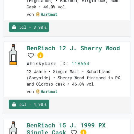
(Highlands) • Bourbon, Virgin Oak, Rum
Cask • 46.0% vol
von
Hartmut
5cl = 3,90 €
BenRiach 12 J. Sherry Wood
Whiskybase ID:
118664
12 Jahre • Single Malt • Schottland
(Speyside) • Sherry Wood finished in PX
and Oloroso cask • 46.0% vol
von
Hartmut
5cl = 4,90 €
BenRiach 15 J. 1999 PX
Single Cask