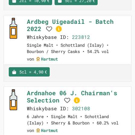
2cl = 10,90 €
5cl = 27,20 €
Ardbeg Uigeadail - Batch
2022
Whiskybase ID:
223812
Single Malt • Schottland (Islay) •
Bourbon / Sherry Casks • 54.2% vol
von
Hartmut
5cl = 4,90 €
Ardnahoe 06 J. Chairman's
Selection
Whiskybase ID:
302108
6 Jahre • Single Malt • Schottland
(Islay) • Sherry & Bourbon • 60.2% vol
von
Hartmut