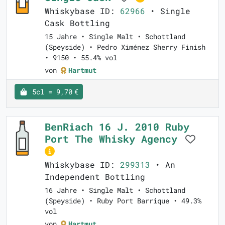
Whiskybase ID:
62966
• Single
Cask Bottling
15 Jahre • Single Malt • Schottland
(Speyside) • Pedro Ximénez Sherry Finish
• 9150 • 55.4% vol
von
Hartmut
5cl = 9,70 €
BenRiach 16 J. 2010 Ruby
Port The Whisky Agency
Whiskybase ID:
299313
• An
Independent Bottling
16 Jahre • Single Malt • Schottland
(Speyside) • Ruby Port Barrique • 49.3%
vol
von
Hartmut