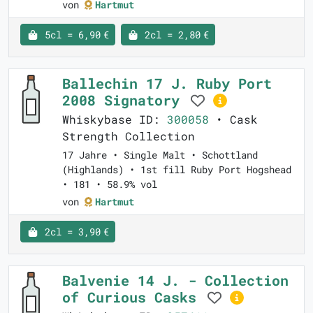
von
Hartmut
5cl = 6,90 €
2cl = 2,80 €
Ballechin 17 J. Ruby Port
2008 Signatory
Whiskybase ID:
300058
• Cask
Strength Collection
17 Jahre • Single Malt • Schottland
(Highlands) • 1st fill Ruby Port Hogshead
• 181 • 58.9% vol
von
Hartmut
2cl = 3,90 €
Balvenie 14 J. - Collection
of Curious Casks