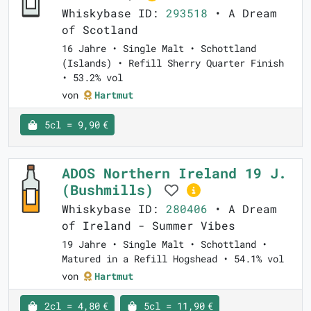
Whiskybase ID:
293518
• A Dream
of Scotland
16 Jahre • Single Malt • Schottland
(Islands) • Refill Sherry Quarter Finish
• 53.2% vol
von
Hartmut
5cl = 9,90 €
ADOS Northern Ireland 19 J.
(Bushmills)
Whiskybase ID:
280406
• A Dream
of Ireland - Summer Vibes
19 Jahre • Single Malt • Schottland •
Matured in a Refill Hogshead • 54.1% vol
von
Hartmut
2cl = 4,80 €
5cl = 11,90 €