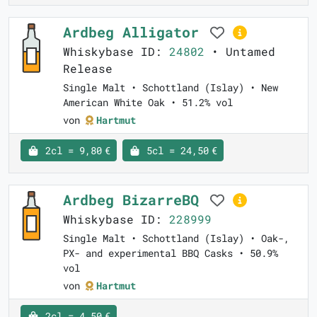
Ardbeg Alligator
Whiskybase ID:
24802
• Untamed
Release
Single Malt • Schottland (Islay) • New
American White Oak • 51.2% vol
von
Hartmut
2cl = 9,80 €
5cl = 24,50 €
Ardbeg BizarreBQ
Whiskybase ID:
228999
Single Malt • Schottland (Islay) • Oak-,
PX- and experimental BBQ Casks • 50.9%
vol
von
Hartmut
2cl = 4,50 €