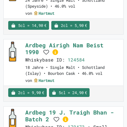
24 Jahre • Single Malt • Schottland
(Speyside) • 46.0% vol
von
Hartmut
5cl = 14,90 €
2cl = 5,90 €
Ardbeg Airigh Nam Beist
1990
Whiskybase ID:
124584
18 Jahre • Single Malt • Schottland
(Islay) • Bourbon Cask • 46.0% vol
von
Hartmut
2cl = 9,90 €
5cl = 24,90 €
Ardbeg 19 J. Traigh Bhan -
Batch 2
Whiskybase ID:
179473
• Small