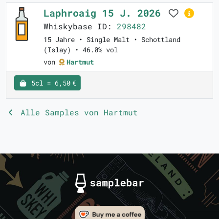
Laphroaig 15 J. 2026
Whiskybase ID:
298482
15 Jahre • Single Malt • Schottland
(Islay) • 46.0% vol
von
Hartmut
5cl = 6,50 €
Alle Samples von Hartmut