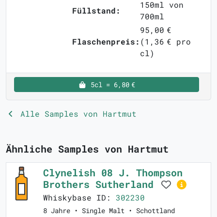
150ml von
Füllstand:
700ml
95,00 €
Flaschenpreis:
(1,36 € pro
cl)
5cl = 6,80 €
Alle Samples von Hartmut
Ähnliche Samples von Hartmut
Clynelish 08 J. Thompson
Brothers Sutherland
Whiskybase ID:
302230
8 Jahre • Single Malt • Schottland