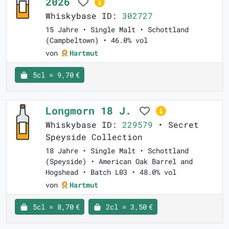
2026
Whiskybase ID:
302727
15 Jahre • Single Malt • Schottland
(Campbeltown) • 46.0% vol
von
Hartmut
5cl = 9,70 €
Longmorn 18 J.
Whiskybase ID:
229579
• Secret
Speyside Collection
18 Jahre • Single Malt • Schottland
(Speyside) • American Oak Barrel and
Hogshead • Batch L03 • 48.0% vol
von
Hartmut
5cl = 8,70 €
2cl = 3,50 €