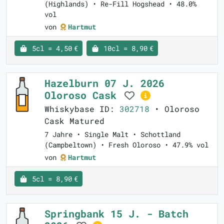
(Highlands) • Re-Fill Hogshead • 48.0%
vol
von
Hartmut
5cl = 4,50 €
10cl = 8,90 €
Hazelburn 07 J. 2026
Oloroso Cask
Whiskybase ID:
302718
• Oloroso
Cask Matured
7 Jahre • Single Malt • Schottland
(Campbeltown) • Fresh Oloroso • 47.9% vol
von
Hartmut
5cl = 8,90 €
Springbank 15 J. - Batch