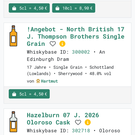
5cl = 4,50 €
10cl = 8,90 €
!Angebot - North British 17
J. Thompson Brothers Single
Grain
Whiskybase ID:
300002
• An
Edinburgh Dram
17 Jahre • Single Grain • Schottland
(Lowlands) • Sherrywood • 48.0% vol
von
Hartmut
5cl = 4,50 €
Hazelburn 07 J. 2026
Oloroso Cask
Whiskybase ID:
302718
• Oloroso