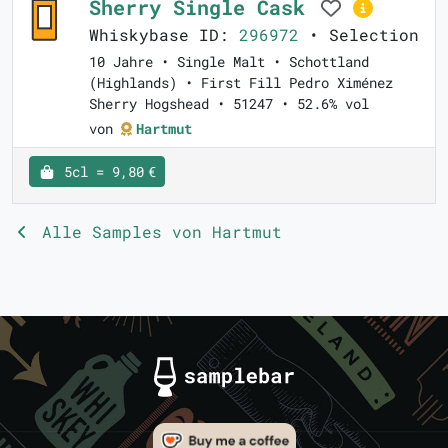
Sherry Single Cask
Whiskybase ID:
296972
• Selection
10 Jahre • Single Malt • Schottland
(Highlands) • First Fill Pedro Ximénez
Sherry Hogshead • 51247 • 52.6% vol
von
Hartmut
5cl = 9,80 €
Alle Samples von Hartmut