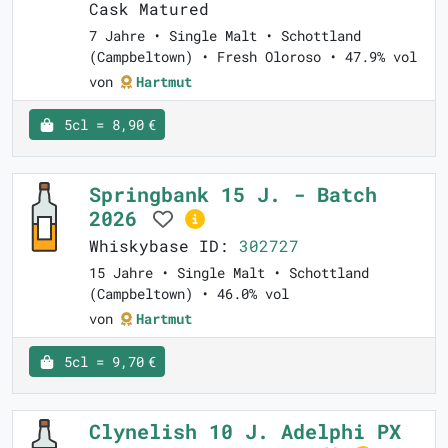
Cask Matured
7 Jahre • Single Malt • Schottland
(Campbeltown) • Fresh Oloroso • 47.9% vol
von
Hartmut
5cl = 8,90 €
Springbank 15 J. - Batch
2026
Whiskybase ID:
302727
15 Jahre • Single Malt • Schottland
(Campbeltown) • 46.0% vol
von
Hartmut
5cl = 9,70 €
Clynelish 10 J. Adelphi PX