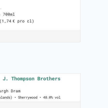
3
l
n 700ml
(1,74 € pro cl)
 J. Thompson Brothers
urgh Dram
wlands) • Sherrywood • 48.0% vol