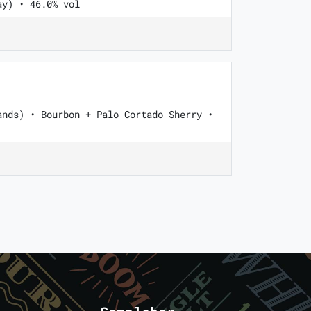
ay) • 46.0% vol
ands) • Bourbon + Palo Cortado Sherry •