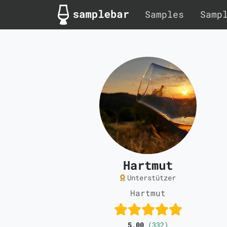
Samples
Samp
Hartmut
Unterstützer
Hartmut
5,00
(332)