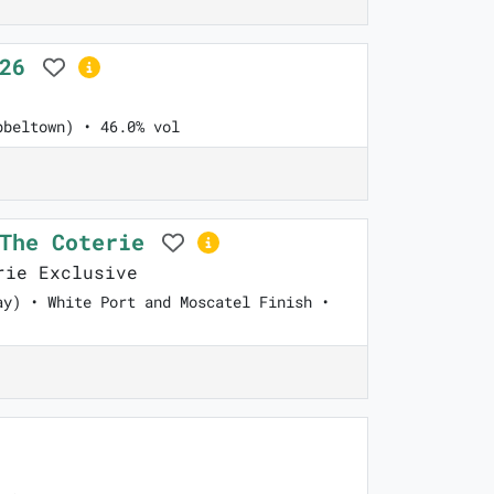
026
pbeltown) • 46.0% vol
 The Coterie
ie Exclusive
ay) • White Port and Moscatel Finish •