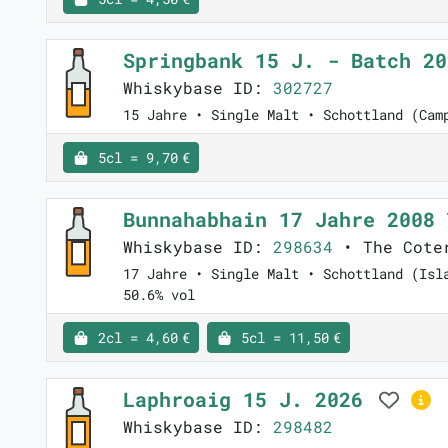
Springbank 15 J. - Batch 2
Whiskybase ID:
302727
15 Jahre • Single Malt • Schottland (Cam
5cl = 9,70 €
Bunnahabhain 17 Jahre 2008
Whiskybase ID:
298634
• The Coter
17 Jahre • Single Malt • Schottland (Isl
50.6% vol
2cl = 4,60 €
5cl = 11,50 €
Laphroaig 15 J. 2026
Whiskybase ID:
298482