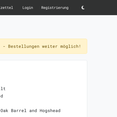
kzettel
Login
Registrierung
Darkmode
 - Bestellungen weiter möglich!
alt
nd
 Oak Barrel and Hogshead