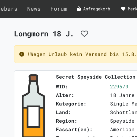
lebars
News
Forum
Anfragekorb
Mer
Longmorn 18 J.
!Wegen Urlaub kein Versand bis 15.8.
Secret Speyside Collection
WID:
229579
Alter:
18 Jahre
Kategorie:
Single M
Land:
Schottla
Region:
Speyside
Fassart(en):
American