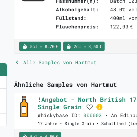
Fassnummer(n):
Batch L0
Alkoholgehalt:
48.0% vo
Füllstand:
400ml vo
Flaschenpreis:
122,00 € 
5cl = 8,70 €
2cl = 3,50 €
Alle Samples von Hartmut
Ähnliche Samples von Hartmut
!Angebot - North British 17
Single Grain
Whiskybase ID:
300002
• An Edinb
17 Jahre • Single Grain • Schottland (Lo
5cl = 4,50 €