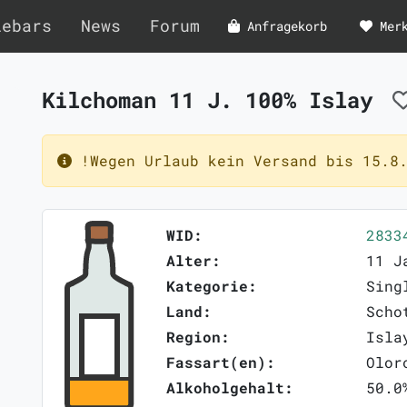
lebars
News
Forum
Anfragekorb
Mer
Kilchoman 11 J. 100% Islay
!Wegen Urlaub kein Versand bis 15.8.
WID:
2833
Alter:
11 J
Kategorie:
Sing
Land:
Scho
Region:
Isla
Fassart(en):
Olor
Alkoholgehalt:
50.0