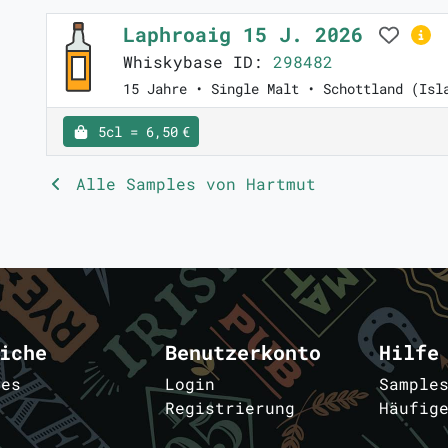
Laphroaig 15 J. 2026
Whiskybase ID:
298482
15 Jahre • Single Malt • Schottland (Isl
5cl = 6,50 €
Alle Samples von Hartmut
iche
Benutzerkonto
Hilfe
les
Login
Sample
Registrierung
Häufig
m