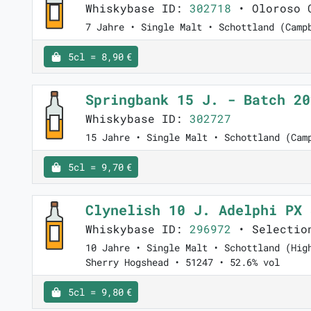
Whiskybase ID:
302718
• Oloroso C
7 Jahre • Single Malt • Schottland (Camp
5cl = 8,90 €
Springbank 15 J. - Batch 2
Whiskybase ID:
302727
15 Jahre • Single Malt • Schottland (Cam
5cl = 9,70 €
Clynelish 10 J. Adelphi PX
Whiskybase ID:
296972
• Selectio
10 Jahre • Single Malt • Schottland (Hig
Sherry Hogshead • 51247 • 52.6% vol
5cl = 9,80 €