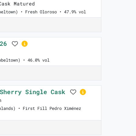
ask Matured
beltown) • Fresh Oloroso • 47.9% vol
026
pbeltown) • 46.0% vol
 Sherry Single Cask
n
hlands) • First Fill Pedro Ximénez