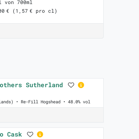
l von 700ml
00 € (1,57 € pro cl)
rothers Sutherland
lands) • Re-Fill Hogshead • 48.0% vol
so Cask