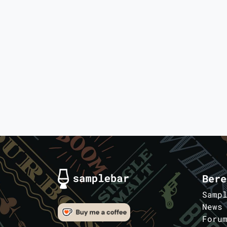
Bere
Samp
News
Foru