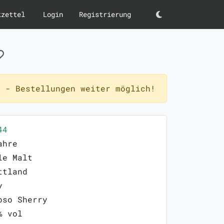
kzettel
Login
Registrierung
Darkmode
 - Bestellungen weiter möglich!
44
ahre
le Malt
ttland
y
oso Sherry
% vol