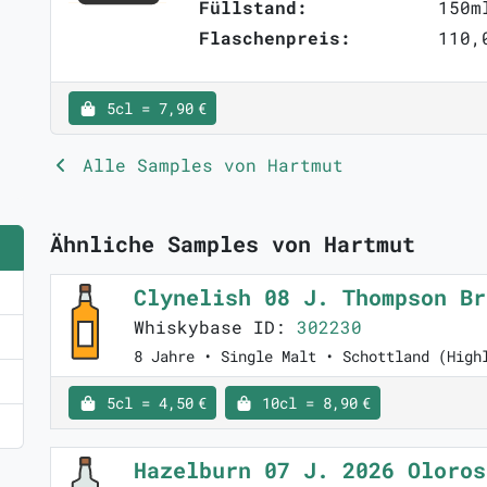
Füllstand:
150m
Flaschenpreis:
110,
5cl = 7,90 €
Alle Samples von Hartmut
Ähnliche Samples von Hartmut
Clynelish 08 J. Thompson B
Whiskybase ID:
302230
8 Jahre • Single Malt • Schottland (High
5cl = 4,50 €
10cl = 8,90 €
Hazelburn 07 J. 2026 Oloro