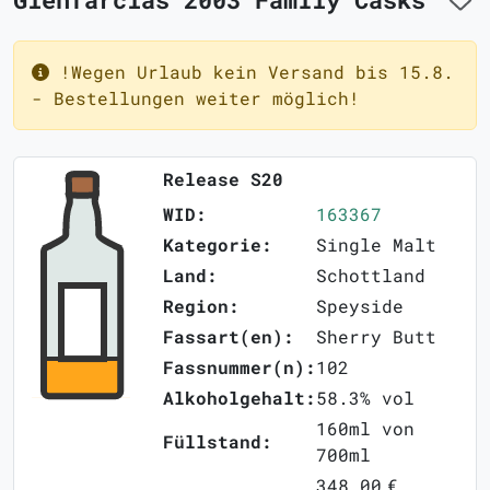
!Wegen Urlaub kein Versand bis 15.8.
- Bestellungen weiter möglich!
Release S20
WID:
163367
Kategorie:
Single Malt
Land:
Schottland
Region:
Speyside
Fassart(en):
Sherry Butt
Fassnummer(n):
102
Alkoholgehalt:
58.3% vol
160ml von
Füllstand:
700ml
348,00 €