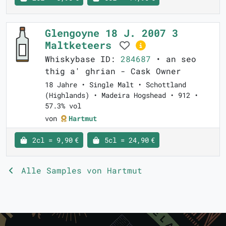
Glengoyne 18 J. 2007 3
Maltketeers
Whiskybase ID:
284687
• an seo
thig a' ghrian - Cask Owner
18 Jahre • Single Malt • Schottland
(Highlands) • Madeira Hogshead • 912 •
57.3% vol
von
Hartmut
2cl = 9,90 €
5cl = 24,90 €
Alle Samples von Hartmut