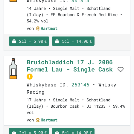
Whiskybase ID:
301314
14 Jahre • Single Malt • Schottland
(Islay) • FF Bourbon & French Red Wine •
54.2% vol
von
Hartmut
2cl = 5,90 €
5cl = 14,90 €
Bruichladdich 17 J. 2006
Formel Lau - Single Cask
Whiskybase ID:
260146
• Whisky
Racing
17 Jahre • Single Malt • Schottland
(Islay) • Bourbon Cask • JJ 11233 • 59.4%
vol
von
Hartmut
2cl = 5,90 €
5cl = 14,90 €