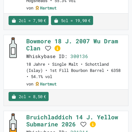
Hogsheads • 55.3% vol
von
Hartmut
2cl = 7,90 €
5cl = 19,90 €
Bowmore 18 J. 2007 Wu Dram
Clan
Whiskybase ID:
300136
18 Jahre • Single Malt • Schottland
(Islay) • 1st Fill Bourbon Barrel • 6358
• 54.1% vol
von
Hartmut
2cl = 8,50 €
Bruichladdich 14 J. Yellow
Submarine 2026