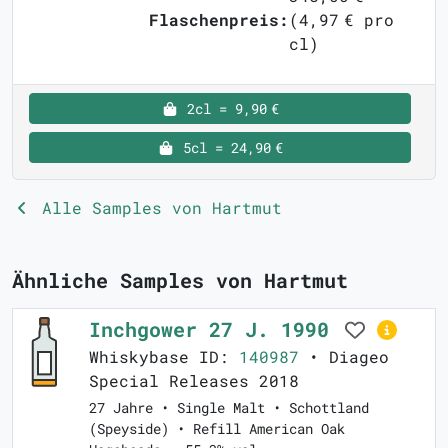
Flaschenpreis:
(4,97 € pro
cl)
2cl = 9,90 €
5cl = 24,90 €
Alle Samples von Hartmut
Ähnliche Samples von Hartmut
Inchgower 27 J. 1990
Whiskybase ID:
140987
• Diageo
Special Releases 2018
27 Jahre • Single Malt • Schottland
(Speyside) • Refill American Oak