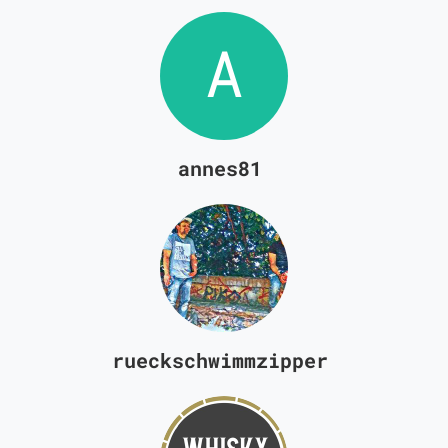
annes81
rueckschwimmzipper