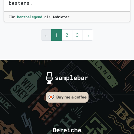
bestens.
Für
benthelegend
als
Anbieter
←
1
2
3
→
Bereiche