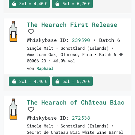
3cl = 4,40 €
5cl = 6,70 €
The Hearach First Release
Whiskybase ID:
239590
• Batch 6
Single Malt • Schottland (Islands) •
American Oak, Oloroso, Fino • Batch 6 HE
00006 23 • 46.0% vol
von
Raphael
3cl = 4,40 €
5cl = 6,70 €
The Hearach of Château Biac
Whiskybase ID:
272538
Single Malt • Schottland (Islands) •
Secret de Château Biac white wine Barrel