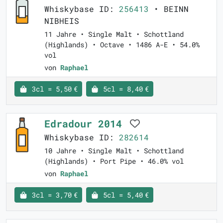
Whiskybase ID:
256413
• BEINN
NIBHEIS
11 Jahre • Single Malt • Schottland
(Highlands) • Octave • 1486 A-E • 54.0%
vol
von
Raphael
3cl = 5,50 €
5cl = 8,40 €
Edradour 2014
Whiskybase ID:
282614
10 Jahre • Single Malt • Schottland
(Highlands) • Port Pipe • 46.0% vol
von
Raphael
3cl = 3,70 €
5cl = 5,40 €