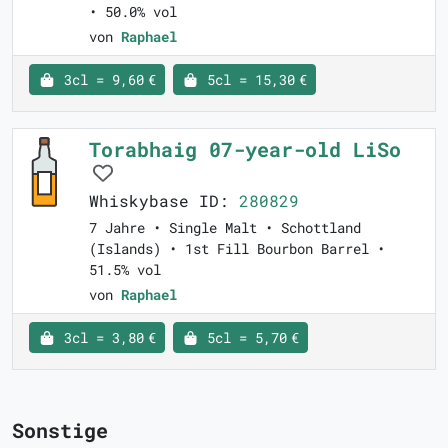
• 50.0% vol
von
Raphael
3cl = 9,60 €
5cl = 15,30 €
Torabhaig 07-year-old LiSo
Whiskybase ID:
280829
7 Jahre • Single Malt • Schottland
(Islands) • 1st Fill Bourbon Barrel •
51.5% vol
von
Raphael
3cl = 3,80 €
5cl = 5,70 €
Sonstige