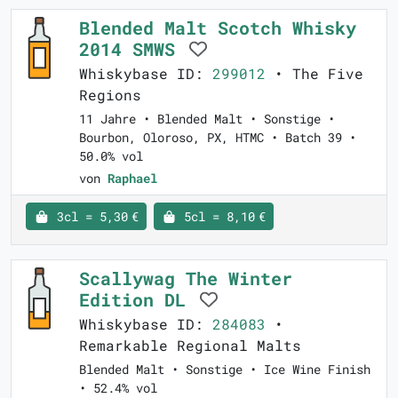
Blended Malt Scotch Whisky
2014 SMWS
Whiskybase ID:
299012
• The Five
Regions
11 Jahre • Blended Malt • Sonstige •
Bourbon, Oloroso, PX, HTMC • Batch 39 •
50.0% vol
von
Raphael
3cl = 5,30 €
5cl = 8,10 €
Scallywag The Winter
Edition DL
Whiskybase ID:
284083
•
Remarkable Regional Malts
Blended Malt • Sonstige • Ice Wine Finish
• 52.4% vol