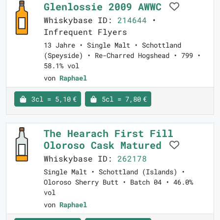
Glenlossie 2009 AWWC
Whiskybase ID:
214644
•
Infrequent Flyers
13 Jahre • Single Malt • Schottland
(Speyside) • Re-Charred Hogshead • 799 •
58.1% vol
von
Raphael
3cl = 5,10 €
5cl = 7,80 €
The Hearach First Fill
Oloroso Cask Matured
Whiskybase ID:
262178
Single Malt • Schottland (Islands) •
Oloroso Sherry Butt • Batch 04 • 46.0%
vol
von
Raphael